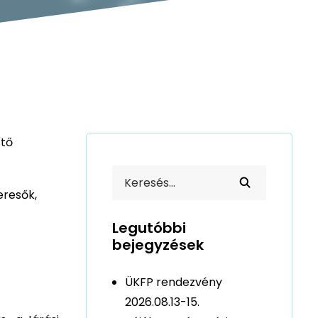
ítő
eresők,
Legutóbbi
bejegyzések
ÜKFP rendezvény
2026.08.13-15.