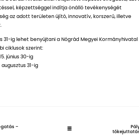
téssel, képzettséggel indítja önálló tevékenységét
 az adott területen újító, innovatív, korszerű, illetve
.
s 31-ig lehet benyújtani a Nógrád Megyei Kormányhivatal
 ciklusok szerint:
15. június 30-ig
5. augusztus 31-ig
ogatás –
Pál
tőkejuttatá