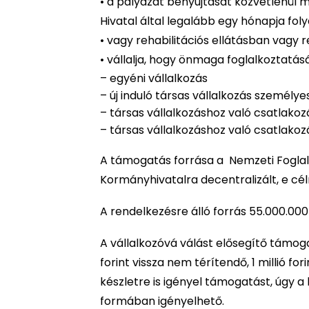
• a pályázat benyújtását közvetlenül 
Hivatal által legalább egy hónapja fol
• vagy rehabilitációs ellátásban vagy r
• vállalja, hogy önmaga foglalkoztatásá
– egyéni vállalkozás
– új induló társas vállalkozás személ
– társas vállalkozáshoz való csatlakoz
– társas vállalkozáshoz való csatlakoz
A támogatás forrása a Nemzeti Foglal
Kormányhivatalra decentralizált, e cél
A rendelkezésre álló forrás 55.000.000 
A vállalkozóvá válást elősegítő támogat
forint vissza nem térítendő, 1 millió 
készletre is igényel támogatást, úgy 
formában igényelhető.