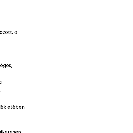
ozott, a
séges,
a
.
llékletében
 sikeresen