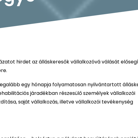
atot hirdet az álláskeresők vállalkozóvá válását előseg
re.
legalább egy hónapja folyamatosan nyilvántartott állásk
rehabilitációs járadékban részesülő személyek vállalkozói
ása, saját vállalkozás, illetve vállalkozói tevékenység