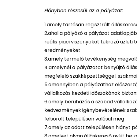
Előnyben részesül az a pályázat:
1.amely tartósan regisztrált álláskere
2.ahol a pályázó a pályázat adatlapjáb
reális piaci viszonyokat tükröző üzlet
eredményeket
3.amely termelő tevékenység megvaló
4.amelynél a pályázatot benyújtó állá
megfelelő szakképzettséggel, szakmai
5.amennyiben a pályázathoz előszerző
vállalkozás kezdeti időszakának bizton
6.amely beruházás a szabad vállalkoz
kedvezmények igénybevételének szabálya
felsorolt településen valósul meg
7.amely az adott településen hiányt pó
8.amelyet olyan álláskereső nyújt be, ak