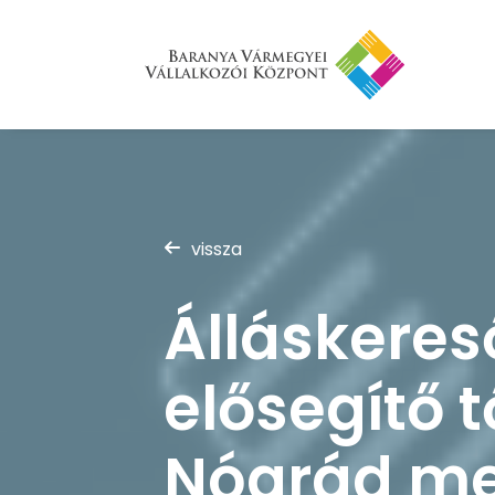
vissza
Álláskeres
elősegítő 
Nógrád m