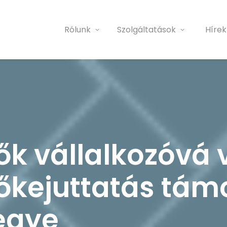
Rólunk
Szolgáltatások
Hírek
ők vállalkozóvá 
tőkejuttatás tá
egye