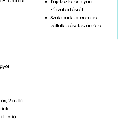
s- a Járási
Tájékoztatás nyári
zárvatartásról
Szakmai konferencia
vállalkozások számára
gyei
s, 2 millió
nduló
érítendő