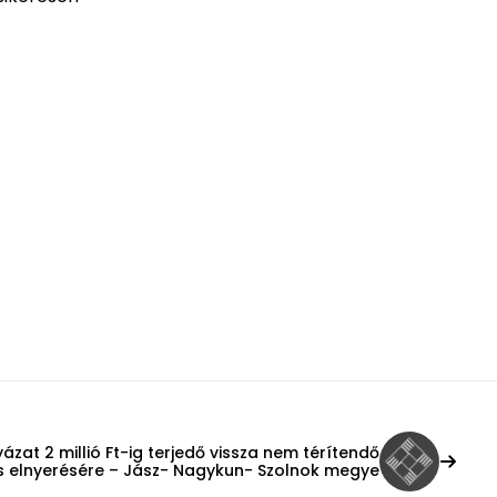
yázat 2 millió Ft-ig terjedő vissza nem térítendő
s elnyerésére – Jász- Nagykun- Szolnok megye