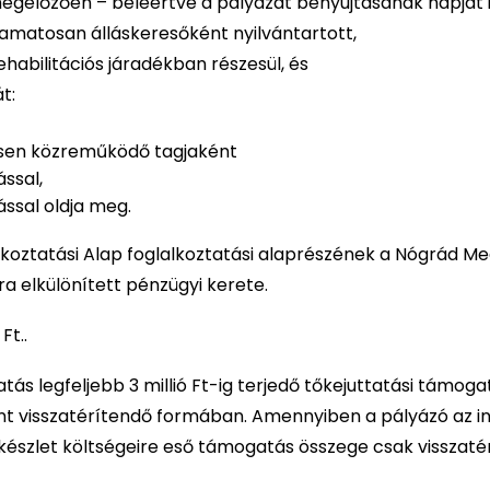
megelőzően – beleértve a pályázat benyújtásának napját i
yamatosan álláskeresőként nyilvántartott,
ehabilitációs járadékban részesül, és
t:
yesen közreműködő tagjaként
ással,
ással oldja meg.
koztatási Alap foglalkoztatási alaprészének a Nógrád Me
ra elkülönített pénzügyi kerete.
Ft..
ás legfeljebb 3 millió Ft-ig terjedő tőkejuttatási támogatá
forint visszatérítendő formában. Amennyiben a pályázó az i
a készlet költségeire eső támogatás összege csak visszat