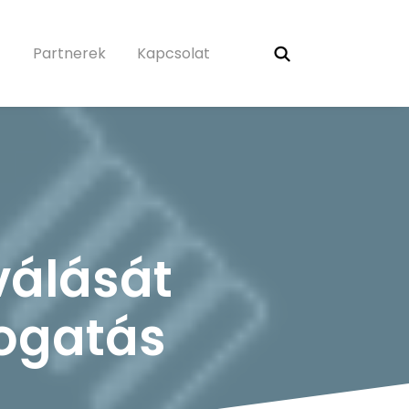
Partnerek
Kapcsolat
válását
mogatás