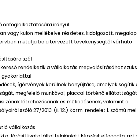
ső önfoglalkoztatására irányul
an vagy külön mellékelve részletes, kidolgozott, megalap
i tervben mutatja be a tervezett tevékenységtől várható
sítására szól
skereső rendelkezik a vállalkozás megvalósításához szük
 gyakorlattal
dések, ígérvények kerülnek benyújtása, amelyek segítik 
ságát, megfelelő munkával, piaccal történő ellátottságát
ási zónák létrehozásának és működésének, valamint a
iról szóló 27/2013. (II. 12.) Korm. rendelet 1. számú me
tló vállalkozás
i a Járási Hivatal által felajánlott képzést elfogadta, azt