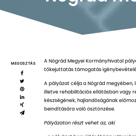
A Nógrád Megyei Kormányhivatal pályáz
MEGOSZTÁS
tőkejuttatás támogatás igénybevételé
A pályázat célja a Nógrád megyében, 
illetve rehabilitációs ellátásban vagy 
készségének, hajlandóságának előmozdít
beindítására való ösztönzése.
Pályázaton részt vehet az, aki