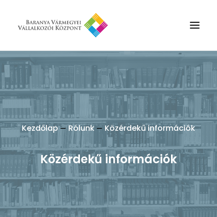
Rólunk
Szolgáltatások
Hírek
Partnerek
Kezdőlap
Rólunk
Közérdekű információk
Kapcsolat
Közérdekű információk
Keresés