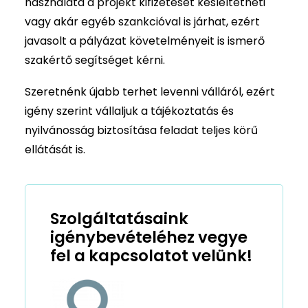
használata a projekt kifizetését késleltetheti
vagy akár egyéb szankcióval is járhat, ezért
javasolt a pályázat követelményeit is ismerő
szakértő segítséget kérni.
Szeretnénk újabb terhet levenni válláról, ezért
igény szerint vállaljuk a tájékoztatás és
nyilvánosság biztosítása feladat teljes körű
ellátását is.
Szolgáltatásaink
igénybevételéhez vegye
fel a kapcsolatot velünk!