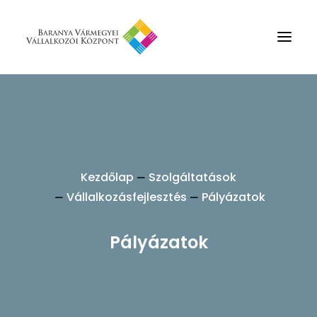
Rólunk
Szolgáltatások
Hírek
Kezdőlap
Szolgáltatások
Partnerek
Vállalkozásfejlesztés
Pályázatok
Kapcsolat
Keresés
Pályázatok