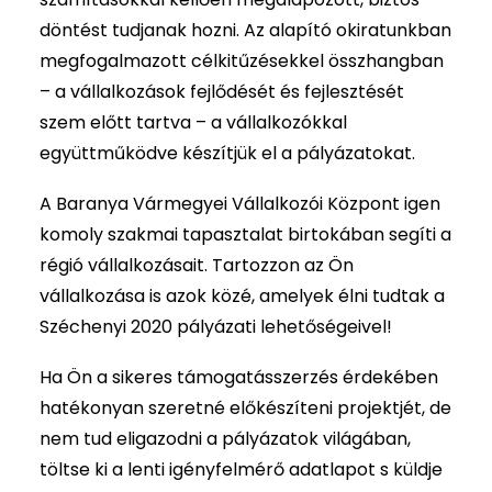
döntést tudjanak hozni. Az alapító okiratunkban
megfogalmazott célkitűzésekkel összhangban
– a vállalkozások fejlődését és fejlesztését
szem előtt tartva – a vállalkozókkal
együttműködve készítjük el a pályázatokat.
A Baranya Vármegyei Vállalkozói Központ igen
komoly szakmai tapasztalat birtokában segíti a
régió vállalkozásait. Tartozzon az Ön
vállalkozása is azok közé, amelyek élni tudtak a
Széchenyi 2020 pályázati lehetőségeivel!
Ha Ön a sikeres támogatásszerzés érdekében
hatékonyan szeretné előkészíteni projektjét, de
nem tud eligazodni a pályázatok világában,
töltse ki a lenti igényfelmérő adatlapot s küldje