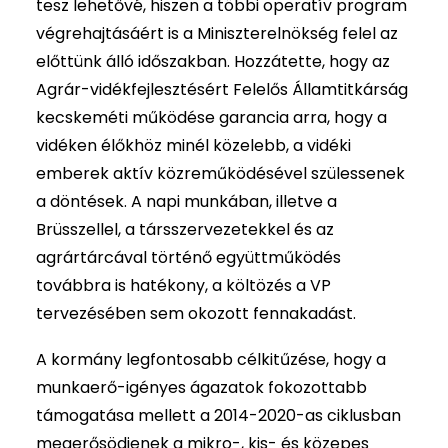
tesz lehetővé, hiszen a többi operatív program
végrehajtásáért is a Miniszterelnökség felel az
előttünk álló időszakban. Hozzátette, hogy az
Agrár-vidékfejlesztésért Felelős Államtitkárság
kecskeméti működése garancia arra, hogy a
vidéken élőkhöz minél közelebb, a vidéki
emberek aktív közreműködésével szülessenek
a döntések. A napi munkában, illetve a
Brüsszellel, a társszervezetekkel és az
agrártárcával történő együttműködés
továbbra is hatékony, a költözés a VP
tervezésében sem okozott fennakadást.
A kormány legfontosabb célkitűzése, hogy a
munkaerő-igényes ágazatok fokozottabb
támogatása mellett a 2014-2020-as ciklusban
megerősödjenek a mikro-, kis- és közepes