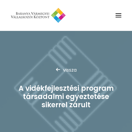
Rólunk
Szolgáltatások
Hírek
vissza
Partnerek
A vidékfejlesztési program
Kapcsolat
társadalmi egyeztetése
Keresés
sikerrel zárult