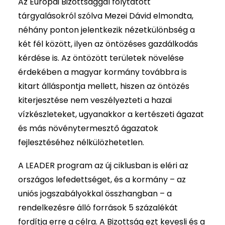
Az Európai Bizottsággal folytatott
tárgyalásokról szólva Mezei Dávid elmondta,
néhány ponton jelentkezik nézetkülönbség a
két fél között, ilyen az öntözéses gazdálkodás
kérdése is. Az öntözött területek növelése
érdekében a magyar kormány továbbra is
kitart álláspontja mellett, hiszen az öntözés
kiterjesztése nem veszélyezteti a hazai
vízkészleteket, ugyanakkor a kertészeti ágazat
és más növénytermesztő ágazatok
fejlesztéséhez nélkülözhetetlen.
A LEADER program az új ciklusban is eléri az
országos lefedettséget, és a kormány – az
uniós jogszabályokkal összhangban – a
rendelkezésre álló források 5 százalékát
fordítja erre a célra. A Bizottság ezt kevesli és a