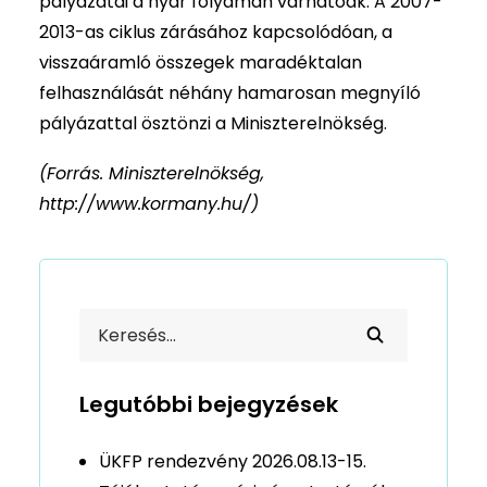
pályázatai a nyár folyamán várhatóak. A 2007-
2013-as ciklus zárásához kapcsolódóan, a
visszaáramló összegek maradéktalan
felhasználását néhány hamarosan megnyíló
pályázattal ösztönzi a Miniszterelnökség.
(Forrás. Miniszterelnökség,
http://www.kormany.hu/)
Legutóbbi bejegyzések
ÜKFP rendezvény 2026.08.13-15.