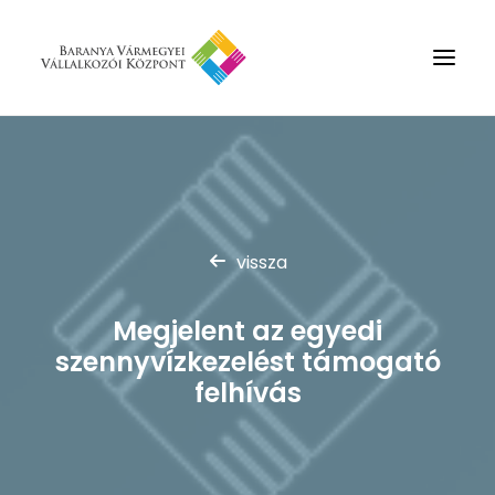
Rólunk
Szolgáltatások
Hírek
vissza
Partnerek
Megjelent az egyedi
Kapcsolat
szennyvízkezelést támogató
Keresés
felhívás