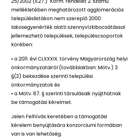
25/2002 (II.27.) Korm. rendelet 2. számú
mellékletében meghatározott agglomerációs
településlistákon nem szereplő 2000
lakosegyenérték alatti szennyvízkibocsátással
jellemezhető települések, településcsoportok
körében:
• a 2011. évi CLXXXIX. törvény Magyarország helyi
önkormányzatairól (továbbiakban: Mötv.) 3.
§(2) bekezdése szerinti települési
önkormányzatok és
• a Mötv. 87. § szerinti társulásaik nyújthatnak
be támogatási kérelmet.
Jelen Felhívás keretében a támogatási
kérelem benyújtására konzorciumi formában
van is van lehetőség.