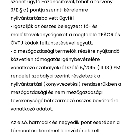
szerint ügyfél-azonosítóval, tehát a törvény
9/B.§ c) pontja szerinti kérelemre
nyilvántartásba vett ügyfél,
• igazolják az összes bejegyzett fő- és
melléktevékenységeiket a megfelelő TEÁOR és
ÖVTJ kódok feltüntetésével együtt,
• a mezőgazdasági termelők részére nyújtandó
közvetlen támogatás igénybevételére
vonatkozó szabályokról szóló 8/2015. (III. 13.) FM
rendelet szabályai szerint részletezik a
nyilvántartási (könyvvezetési) rendszerükben a
mezőgazdasági és nem mezőgazdasági
tevékenységéből származó összes bevételére
vonatkozó adatot.
Az első, harmadik és negyedik pont esetében a
támogatási kérelmet benyújtónak kell