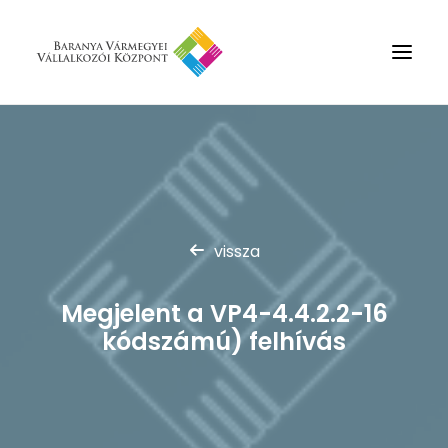
Rólunk
Szolgáltatások
Hírek
vissza
Partnerek
Kapcsolat
Megjelent a VP4-4.4.2.2-16
Keresés
kódszámú) felhívás