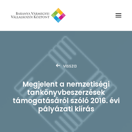
Rólunk
Szolgáltatások
vissza
Hírek
Partnerek
Megjelent a nemzetiségi
Kapcsolat
tankönyvbeszerzések
Keresés
támogatásáról szóló 2016. évi
pályázati kiírás