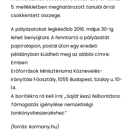
5. mellékletben meghatározott tanulói árral
csökkentett összege.
A pályázatokat legkésőbb 2016. május 30-ig
lehet benyújtani. A fenntartó a pályázatát
papíralapon, postai úton egy eredeti
példányban küldheti meg az alábbi címre:
Emberi
Erőforrások Minisztériuma Köznevelés-
irányítási Főosztály, 1055 Budapest, Szalay u. 10-
14.
A borítékra rá kell írni:
„Saját kezű felbontásra.
Támogatás igénylése nemzetiségi
tankönyvbeszerzéshez.”
(forrás: kormany.hu)