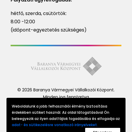
hétfő, szerda, csütörtök:
8:00 -12:00
(időpont-egyeztetés szükséges)
© 2026 Baranya Vármegyei Vállalkozói Központ.
Minden jog fenntartva
Weboldalunk a jobb felhasználói élmény biztosítása
érdekében sütiket használ. Az oldal látogatásával Ön
Website made by
beleegyezik az ilyen adatfájlok fogadásába és elfogadja az
adat- és sütikezelésre vonatkozó irányelveket.