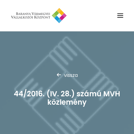
Rólunk
Szolgáltatások
Hírek
vissza
Partnerek
Kapcsolat
44/2016. (IV. 28.) számú MVH
Keresés
közlemény