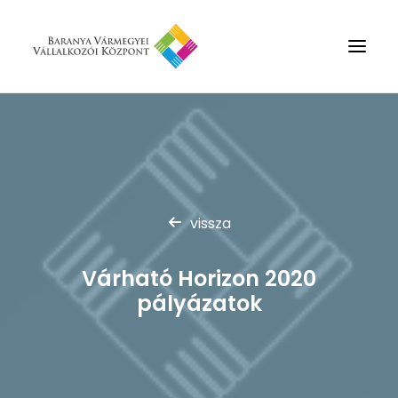
Rólunk
Szolgáltatások
Hírek
vissza
Partnerek
Kapcsolat
Várható Horizon 2020
Keresés
pályázatok