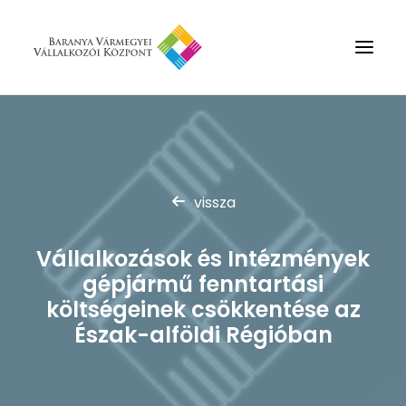
Rólunk
Szolgáltatások
vissza
Hírek
Partnerek
Vállalkozások és Intézmények
Kapcsolat
gépjármű fenntartási
Keresés
költségeinek csökkentése az
Észak-alföldi Régióban