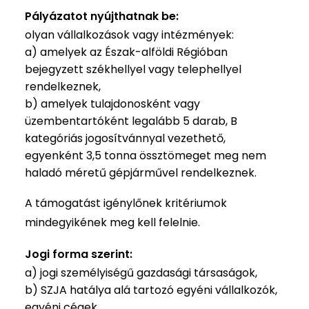
Pályázatot nyújthatnak be:
olyan vállalkozások vagy intézmények:
a) amelyek az Észak-alföldi Régióban
bejegyzett székhellyel vagy telephellyel
rendelkeznek,
b) amelyek tulajdonosként vagy
üzembentartóként legalább 5 darab, B
kategóriás jogosítvánnyal vezethető,
egyenként 3,5 tonna össztömeget meg nem
haladó méretű gépjárművel rendelkeznek.
A támogatást igénylőnek kritériumok
mindegyikének meg kell felelnie.
Jogi forma szerint:
a) jogi személyiségű gazdasági társaságok,
b) SZJA hatálya alá tartozó egyéni vállalkozók,
egyéni cégek,