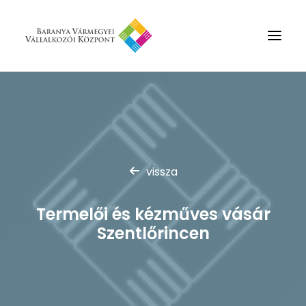
Rólunk
Szolgáltatások
Hírek
vissza
Partnerek
Kapcsolat
Termelői és kézműves vásár
Keresés
Szentlőrincen