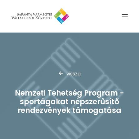
Rólunk
Szolgáltatások
Hírek
vissza
Partnerek
Nemzeti Tehetség Program -
Kapcsolat
sportágakat népszerűsítő
Keresés
rendezvények támogatása