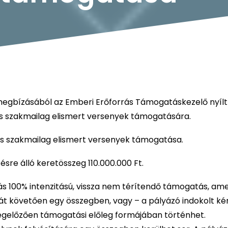
megbízásából az Emberi Erőforrás Támogatáskezelő nyílt
s szakmailag elismert versenyek támogatására.
s szakmailag elismert versenyek támogatása.
re álló keretösszeg 110.000.000 Ft.
ás 100% intenzitású, vissza nem térítendő támogatás, am
t követően egy összegben, vagy – a pályázó indokolt k
gelőzően támogatási előleg formájában történhet.