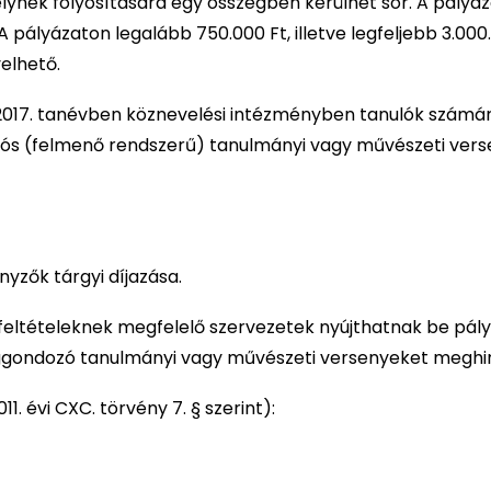
lynek folyósítására egy összegben kerülhet sor. A pályá
A pályázaton legalább 750.000 Ft, illetve legfeljebb 3.000
elhető.
017. tanévben köznevelési intézményben tanulók számá
ulós (felmenő rendszerű) tanulmányi vagy művészeti ver
yzők tárgyi díjazása.
 feltételeknek megfelelő szervezetek nyújthatnak be pály
ggondozó tanulmányi vagy művészeti versenyeket meghi
1. évi CXC. törvény 7. § szerint):