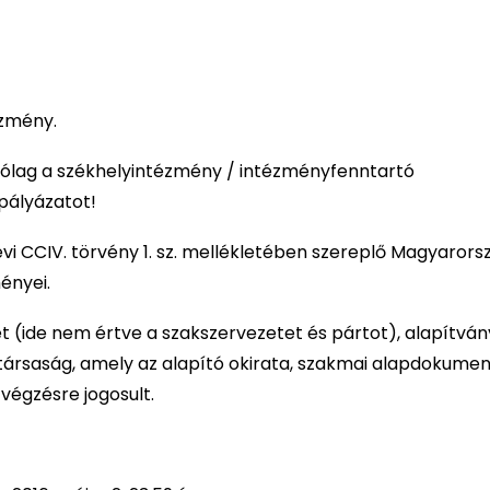
ézmény.
lag a székhelyintézmény / intézményfenntartó
 pályázatot!
 évi CCIV. törvény 1. sz. mellékletében szereplő Magyarors
ényei.
(ide nem értve a szakszervezetet és pártot), alapítván
 társaság, amely az alapító okirata, szakmai alapdokum
végzésre jogosult.