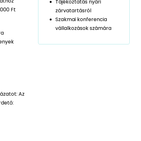
zathoz
Tájékoztatás nyári
.000 Ft
zárvatartásról
Szakmai konferencia
vállalkozások számára
ra
senyek
ázatot: Az
rdető: