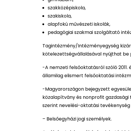
szakközépiskola,
szakiskola,
alapfokú művészeti iskolák,
pedagógiai szakmai szolgáltató int
Tagintézmény/Intézményegység kizáró
kötelezettségvállalásával nyújthat be
-A nemzeti felsőoktatásról szóló 2011.
államilag elismert felsőoktatási intézm
-Magyarországon bejegyzett egyesület 
közalapítvány és nonprofit gazdasági
szerint nevelési-oktatási tevékenység 
– Belsőegyházi jogi személyek.