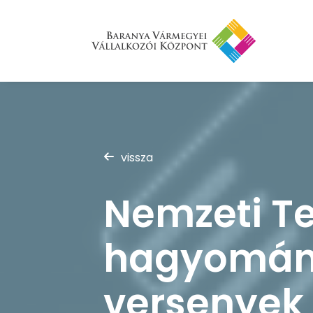
vissza
Nemzeti T
hagyomány
versenyek