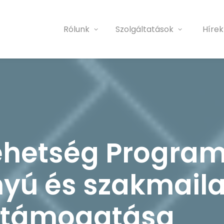
Rólunk
Szolgáltatások
Hírek
ehetség Progra
ú és szakmaila
 támogatása