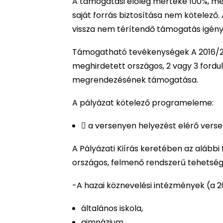
A támogatási előleg mértéke 100%, me
saját forrás biztosítása nem kötelező. 
vissza nem térítendő támogatás igény
Támogatható tevékenységek A 2016/2
meghirdetett országos, 2 vagy 3 ford
megrendezésének támogatása.
A pályázat kötelező programeleme:
 a versenyen helyezést elérő versen
A Pályázati Kiírás keretében az alábbi
országos, felmenő rendszerű tehetsé
-A hazai köznevelési intézmények (a 201
általános iskola,
gimnázium,