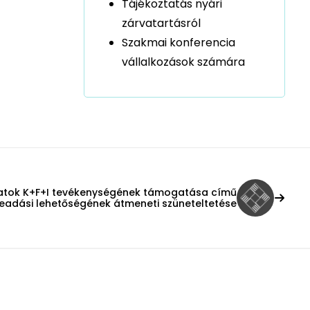
Tájékoztatás nyári
zárvatartásról
Szakmai konferencia
vállalkozások számára
latok K+F+I tevékenységének támogatása című
beadási lehetőségének átmeneti szüneteltetése