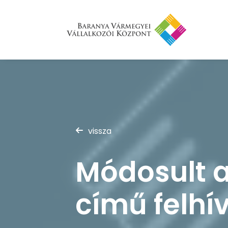
vissza
Módosult a
című felh