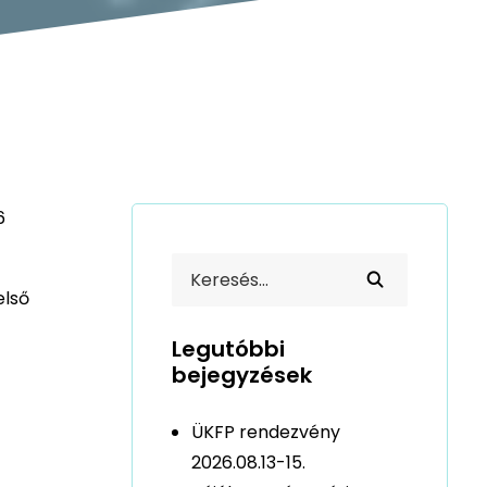
6
első
Legutóbbi
bejegyzések
ÜKFP rendezvény
2026.08.13-15.