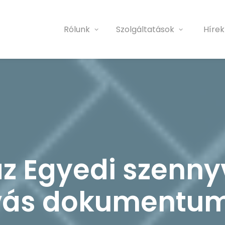
Rólunk
Szolgáltatások
Hírek
z Egyedi szenny
ívás dokumentu