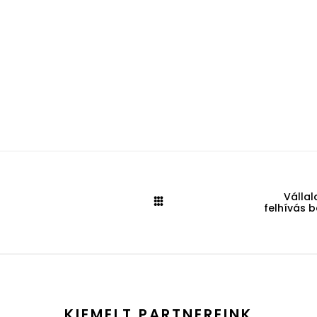
Válla
felhívás 
KIEMELT PARTNEREINK