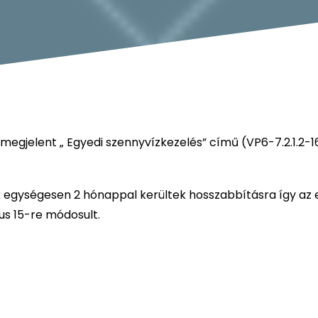
egjelent „ Egyedi szennyvízkezelés” című (VP6-7.2.1.2-1
k egységesen 2 hónappal kerültek hosszabbításra így az 
us 15-re módosult.