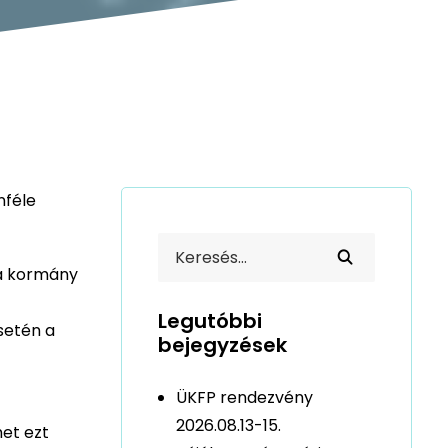
nféle
 a kormány
Legutóbbi
setén a
bejegyzések
t
ÜKFP rendezvény
2026.08.13-15.
het ezt