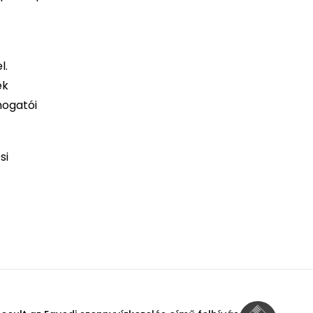
l.
ek
mogatói
si