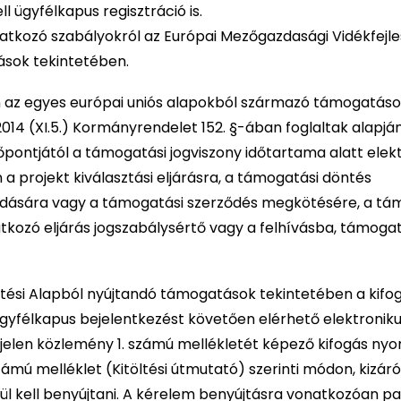
ügyfélkapus regisztráció is.
tkozó szabályokról az Európai Mezőgazdasági Vidékfejle
ások tekintetében.
 az egyes európai uniós alapokból származó támogatás
014 (XI.5.) Kormányrendelet 152. §-ában foglaltak alapjá
ontjától a támogatási jogviszony időtartama alatt elek
a projekt kiválasztási eljárásra, a támogatási döntés
iadására vagy a támogatási szerződés megkötésére, a t
atkozó eljárás jogszabálysértő vagy a felhívásba, támogat
tési Alapból nyújtandó támogatások tekintetében a kifo
gyfélkapus bejelentkezést követően elérhető elektronik
a jelen közlemény 1. számú mellékletét képező kifogás n
számú melléklet (Kitöltési útmutató) szerinti módon, kizár
tül kell benyújtani. A kérelem benyújtásra vonatkozóan p