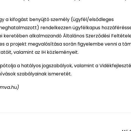
ogy a kifogást benyújtó személy (ügyfél/elsődleges
eghatalmazott) rendelkezzen ügyfélkapus hozzáférésse
ei keretében alkalmazandó Általános Szerződési Feltétel
s a projekt megvalósítása során figyelembe venni a tá
tóit, valamint az IH közleményeit.
ótolja a hatályos jogszabályok, valamint a Vidékfejleszté
ívások szabályainak ismeretét.
 emva.hu)