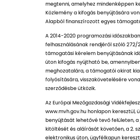
megtenni, amelyhez mindenképpen kell 
Közlemény a kifogás benyújtására vona
Alapból finanszírozott egyes támogat
A 2014-2020 programozási időszakban
felhasználásának rendjéről szóló 272/2
támogatási kérelem benyújtásának időp
úton kifogás nyújtható be, amennyiben 
meghozatalára, a támogatói okirat k
folyósítására, visszakövetelésére von
szerződésbe ütközik.
Az Európai Mezőgazdasági Vidékfejlesz
www.mvh.gov.hu honlapon keresztül, ü
benyújtását lehetővé tevő felületen, 
kitöltését és aláírását követően, a 2. 
elektronikus úton, ügyfélkapun keresz