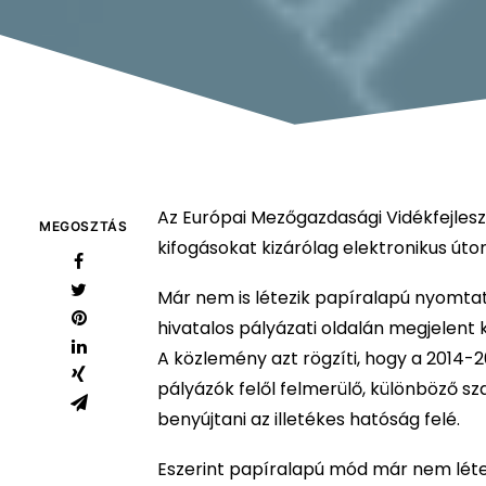
Az Európai Mezőgazdasági Vidékfejles
MEGOSZTÁS
kifogásokat kizárólag elektronikus úton
Már nem is létezik papíralapú nyomtatv
hivatalos pályázati oldalán megjelent
A közlemény azt rögzíti, hogy a 2014
pályázók felől felmerülő, különböző s
benyújtani az illetékes hatóság felé.
Eszerint papíralapú mód már nem létezi