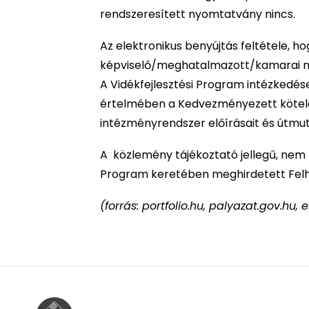
rendszeresített nyomtatvány nincs.
Az elektronikus benyújtás feltétele, h
képviselő/meghatalmazott/kamarai m
A Vidékfejlesztési Program intézkedés
értelmében a Kedvezményezett kötele
intézményrendszer előírásait és útmuta
A közlemény tájékoztató jellegű, nem p
Program keretében meghirdetett Felh
(forrás: portfolio.hu, palyazat.gov.hu,