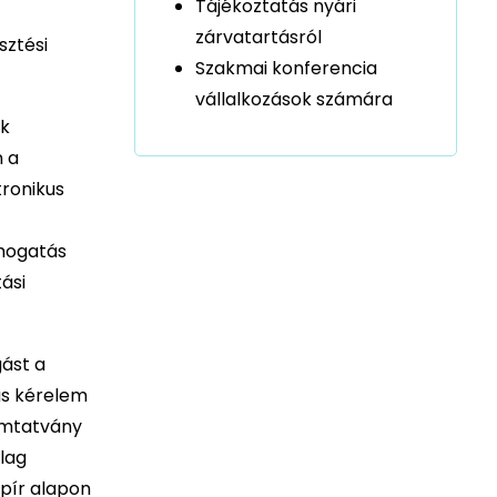
Tájékoztatás nyári
zárvatartásról
sztési
Szakmai konferencia
vállalkozások számára
ok
n a
tronikus
ámogatás
ási
gást a
us kérelem
yomtatvány
ólag
apír alapon