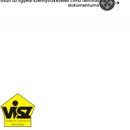
sult az Egyedi szennyvízkezelés című felhívás
dokumentuma