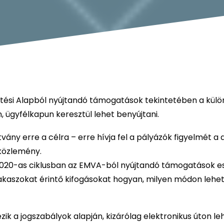
ztési Alapból nyújtandó támogatások tekintetében a külö
, ügyfélkapun keresztül lehet benyújtani.
ány erre a célra – erre hívja fel a pályázók figyelmét a
 közlemény.
-2020-as ciklusban az EMVA-ból nyújtandó támogatások e
zakaszokat érintő kifogásokat hogyan, milyen módon lehe
k a jogszabályok alapján, kizárólag elektronikus úton le