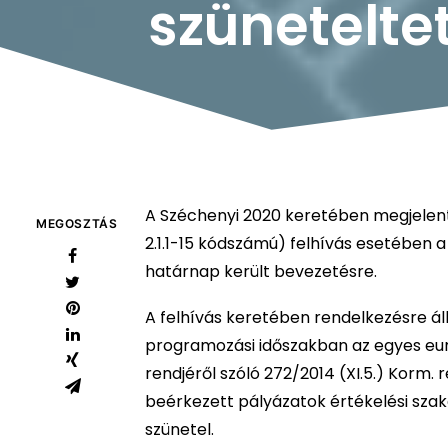
szünetelte
A Széchenyi 2020 keretében megjelen
MEGOSZTÁS
2.1.1-15 kódszámú) felhívás esetében a
határnap került bevezetésre.
A felhívás keretében rendelkezésre ál
programozási időszakban az egyes eu
rendjéről szóló 272/2014 (XI.5.) Korm. r
beérkezett pályázatok értékelési sza
szünetel.