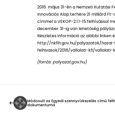
2016. május 31-én a Nemzeti Kutatási Fe
Innovációs Alap terhére 21 milliárd F
címmel a VEKOP-2.1.1-15 felhívással m
december 31-ig van lehetőség pályáza
Részletes információ az alábbi linken é
http://nkfih.gov.hu/palyazatok/hazai
felhivasok/2016/vallalati-kfi/vallalati-k
(forrás: palyazat.gov.hu)
Módosult az Egyedi szennyvízkezelés című fel
dokumentuma