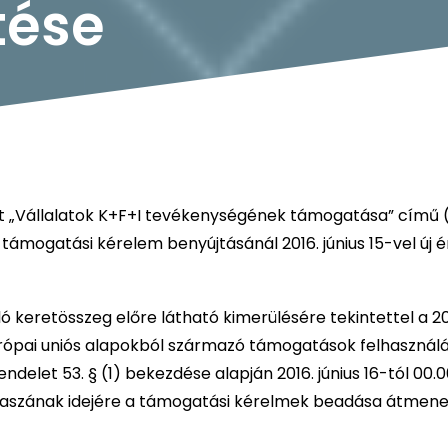
tése
t „Vállalatok K+F+I tevékenységének támogatása” című
 támogatási kérelem benyújtásánál 2016. június 15-vel új é
ló keretösszeg előre látható kimerülésére tekintettel a 
rópai uniós alapokból származó támogatások felhasznál
endelet 53. § (1) bekezdése alapján 2016. június 16-tól 00.0
kaszának idejére a támogatási kérelmek beadása átmene