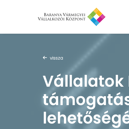
vissza
Vállalatok
támogatás
lehetőség