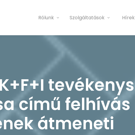
Rólunk
Szolgáltatások
Hírek
 K+F+I tevékeny
a című felhívás
ének átmeneti