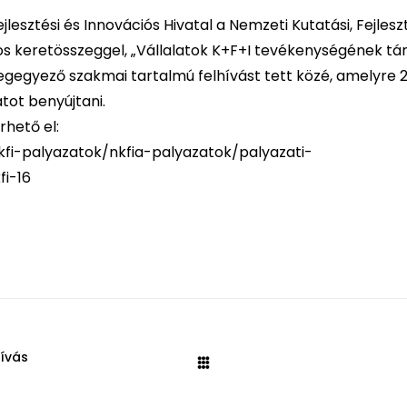
jlesztési és Innovációs Hivatal a Nemzeti Kutatási, Fejlesz
t-os keretösszeggel, „Vállalatok K+F+I tevékenységének t
egegyező szakmai tartalmú felhívást tett közé, amelyre 2
tot benyújtani.
rhető el:
-kfi-palyazatok/nkfia-palyazatok/palyazati-
fi-16
hívás