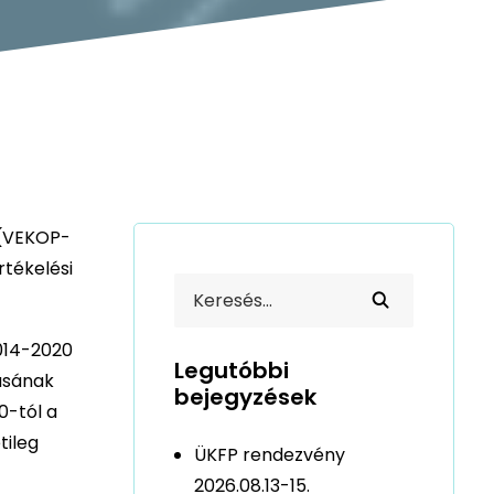
 (VEKOP-
rtékelési
2014-2020
Legutóbbi
ásának
bejegyzések
0-tól a
tileg
ÜKFP rendezvény
2026.08.13-15.