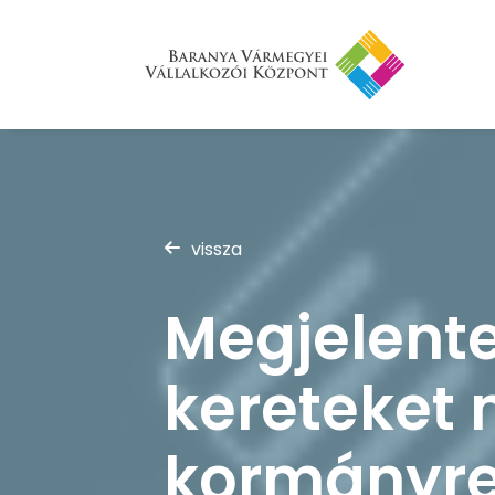
vissza
Megjelentek
kereteket 
kormányre