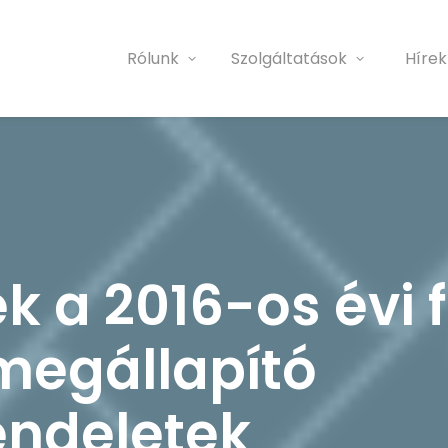
Rólunk
Szolgáltatások
Hírek
 a 2016-os évi f
megállapító
ndeletek