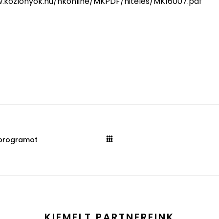
.kozlonyok.hu/nkonline/MKPDF/hiteles/MK16007.pdf
 programot
KIEMELT PARTNEREINK