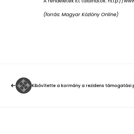
A rendeletek itt találhatók:
http://www
(forrás: Magyar Közlöny Online)
Kibővítette a kormány a rezidens támogatási