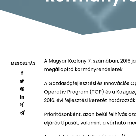
A Magyar Közlöny 7. számában, 2016 jan
MEGOSZTÁS
megállapító kormányrendeletek
A Gazdaságfejlesztési és Innovációs O
Operatív Program (TOP) és a Közigazg
2016. évi fejlesztési keretét határoz
Prioritásonként, azon belül felhívás a
eljárás típusát, valamint a várható m