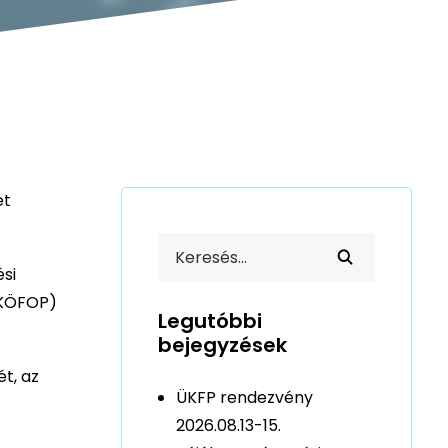
et
ési
(KÖFOP)
Legutóbbi
bejegyzések
t, az
ÜKFP rendezvény
2026.08.13-15.