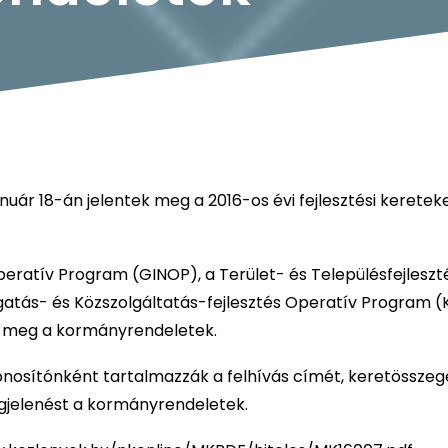
uár 18-án jelentek meg a 2016-os évi fejlesztési keretek
peratív Program (GINOP), a Terület- és Településfejleszt
atás- és Közszolgáltatás-fejlesztés Operatív Program 
zák meg a kormányrendeletek.
zonosítónként tartalmazzák a felhívás címét, keretösszegé
egjelenést a kormányrendeletek.