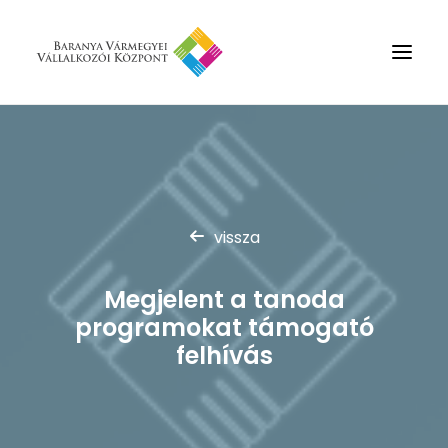
Rólunk
Szolgáltatások
Hírek
vissza
Partnerek
Megjelent a tanoda
Kapcsolat
programokat támogató
Keresés
felhívás