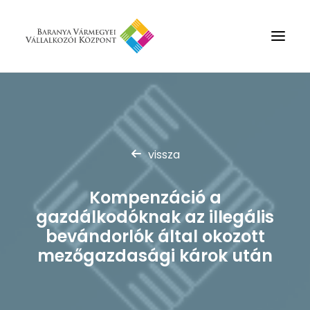
Rólunk
Szolgáltatások
vissza
Hírek
Partnerek
Kompenzáció a
Kapcsolat
gazdálkodóknak az illegális
Keresés
bevándorlók által okozott
mezőgazdasági károk után