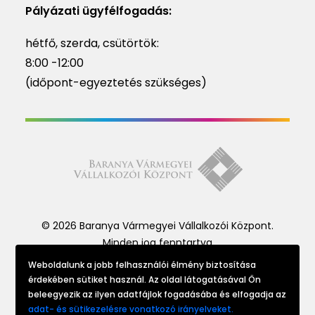
Pályázati ügyfélfogadás:
hétfő, szerda, csütörtök:
8:00 -12:00
(időpont-egyeztetés szükséges)
© 2026 Baranya Vármegyei Vállalkozói Központ.
Minden jog fenntartva
Weboldalunk a jobb felhasználói élmény biztosítása
érdekében sütiket használ. Az oldal látogatásával Ön
Website made by
beleegyezik az ilyen adatfájlok fogadásába és elfogadja az
adat- és sütikezelésre vonatkozó irányelveket.