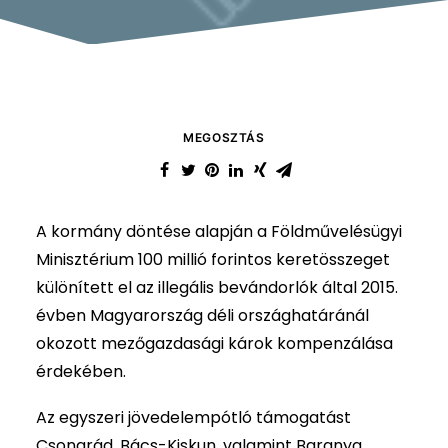
MEGOSZTÁS
A kormány döntése alapján a Földművelésügyi
Minisztérium 100 millió forintos keretösszeget
különített el az illegális bevándorlók által 2015.
évben Magyarország déli országhatáránál
okozott mezőgazdasági károk kompenzálása
érdekében.
Az egyszeri jövedelempótló támogatást
Csongrád, Bács-Kiskun, valamint Baranya