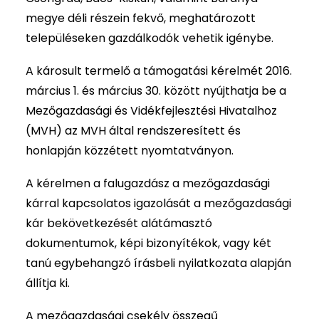
megye déli részein fekvő, meghatározott
településeken gazdálkodók vehetik igénybe.
A károsult termelő a támogatási kérelmét 2016.
március 1. és március 30. között nyújthatja be a
Mezőgazdasági és Vidékfejlesztési Hivatalhoz
(MVH) az MVH által rendszeresített és
honlapján közzétett nyomtatványon.
A kérelmen a falugazdász a mezőgazdasági
kárral kapcsolatos igazolását a mezőgazdasági
kár bekövetkezését alátámasztó
dokumentumok, képi bizonyítékok, vagy két
tanú egybehangzó írásbeli nyilatkozata alapján
állítja ki.
A mezőgazdasági csekély összegű