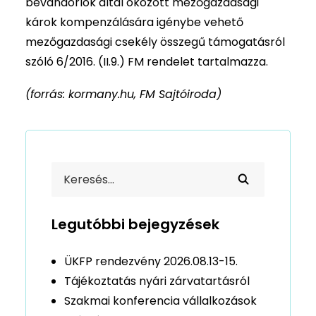
bevándorlók által okozott mezőgazdasági
károk kompenzálására igénybe vehető
mezőgazdasági csekély összegű támogatásról
szóló 6/2016. (II.9.) FM rendelet tartalmazza.
(forrás: kormany.hu, FM Sajtóiroda)
Legutóbbi bejegyzések
ÜKFP rendezvény 2026.08.13-15.
Tájékoztatás nyári zárvatartásról
Szakmai konferencia vállalkozások