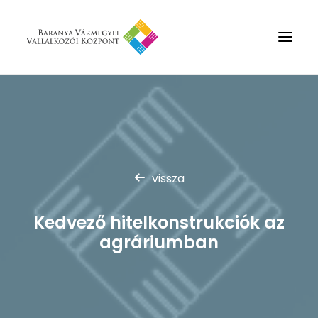
Rólunk
Szolgáltatások
Hírek
vissza
Partnerek
Kapcsolat
Kedvező hitelkonstrukciók az
Keresés
agráriumban