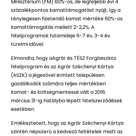
Minisztérium (FM) 60%-os, de legfeljebb évi 4
százalékpontos kamattámogatást nyújt, így a
ténylegesen fizetendő kamat mértéke 60%-os
kamattámogatás mellett 2-2,2%. A
hitelprogramok futamideje 6-7 év, 3-4 év
türelmi idővel.
Elmondta, hogy aAgrár és TÉSZ Forgóeszköz
hitelprogram és az Agrár Széchenyi Kártya
(ASZK) a jégesővel érintett településen
gazdálkodók számára teljes mértékben
kamat- és költségmentessé vált a 2016.
március 31-ig hatályba lépett hitelszerződések
esetében.
Emlékeztetett, hogy az Agrár Széchenyi Kártya
szintén népszerű a kedvező feltételek miatt az