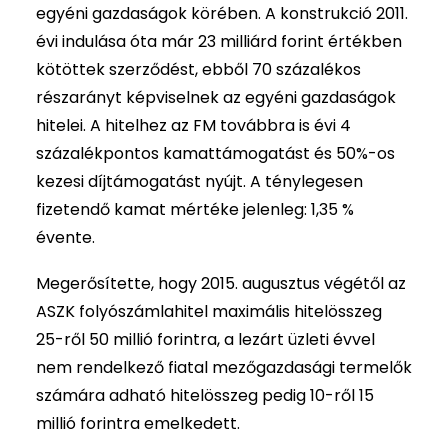
egyéni gazdaságok körében. A konstrukció 2011.
évi indulása óta már 23 milliárd forint értékben
kötöttek szerződést, ebből 70 százalékos
részarányt képviselnek az egyéni gazdaságok
hitelei. A hitelhez az FM továbbra is évi 4
százalékpontos kamattámogatást és 50%-os
kezesi díjtámogatást nyújt. A ténylegesen
fizetendő kamat mértéke jelenleg: 1,35 %
évente.
Megerősítette, hogy 2015. augusztus végétől az
ASZK folyószámlahitel maximális hitelösszeg
25-ről 50 millió forintra, a lezárt üzleti évvel
nem rendelkező fiatal mezőgazdasági termelők
számára adható hitelösszeg pedig 10-ről 15
millió forintra emelkedett.