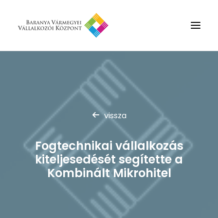
Rólunk
Szolgáltatások
Hírek
vissza
Partnerek
Fogtechnikai vállalkozás
Kapcsolat
kiteljesedését segítette a
Keresés
Kombinált Mikrohitel