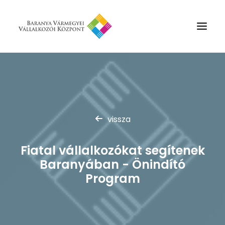
Rólunk
Szolgáltatások
Hírek
vissza
Partnerek
Fiatal vállalkozókat segítenek
Kapcsolat
Baranyában - Önindító
Keresés
Program