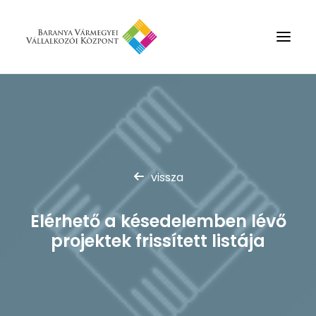
Rólunk
Szolgáltatások
Hírek
vissza
Partnerek
Kapcsolat
Elérhető a késedelemben lévő
Keresés
projektek frissített listája