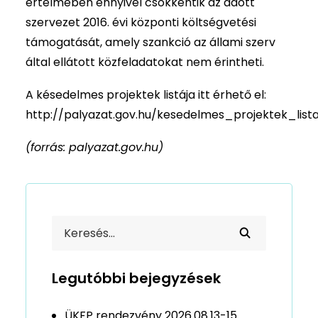
értelmében ennyivel csökkentik az adott
szervezet 2016. évi központi költségvetési
támogatását, amely szankció az állami szerv
által ellátott közfeladatokat nem érintheti.
A késedelmes projektek listája itt érhető el:
http://palyazat.gov.hu/kesedelmes_projektek_list
(forrás: palyazat.gov.hu)
Legutóbbi bejegyzések
ÜKFP rendezvény 2026.08.13-15.