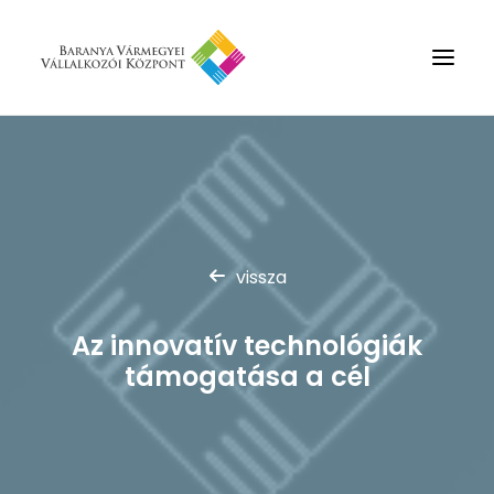
Rólunk
Szolgáltatások
Hírek
vissza
Partnerek
Kapcsolat
Az innovatív technológiák
Keresés
támogatása a cél