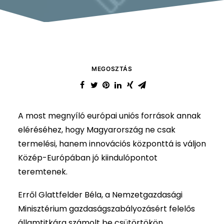
MEGOSZTÁS
A most megnyíló európai uniós források annak
eléréséhez, hogy Magyarország ne csak
termelési, hanem innovációs központtá is váljon
Közép-Európában jó kiindulópontot
teremtenek.
Erről Glattfelder Béla, a Nemzetgazdasági
Minisztérium gazdaságszabályozásért felelős
államtitkára számolt be csütörtökön