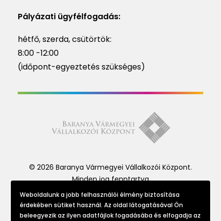
Pályázati ügyfélfogadás:
hétfő, szerda, csütörtök:
8:00 -12:00
(időpont-egyeztetés szükséges)
© 2026 Baranya Vármegyei Vállalkozói Központ.
Minden jog fenntartva
Weboldalunk a jobb felhasználói élmény biztosítása
érdekében sütiket használ. Az oldal látogatásával Ön
Website made by
beleegyezik az ilyen adatfájlok fogadásába és elfogadja az