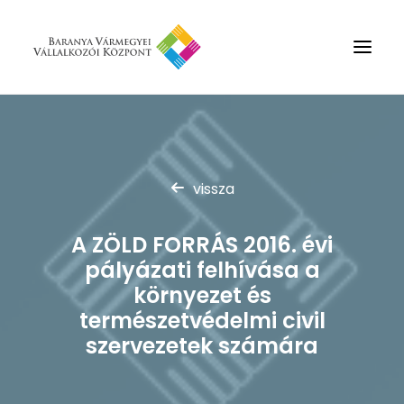
Rólunk
Szolgáltatások
vissza
Hírek
Partnerek
A ZÖLD FORRÁS 2016. évi
pályázati felhívása a
Kapcsolat
környezet és
Keresés
természetvédelmi civil
szervezetek számára