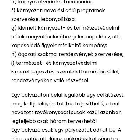
e) környezetvédelmi tanácsadás;
f) környezeti nevelési célú programok
szervezése, lebonyolítása;
g) kiemelt környezet- és természetvédelmi
célok megvalósulásához, jeles napokhoz, stb.
kapcsolódó figyelemfelkeltő kampány;
h) ágazati szakmai rendezvények szervezése;
i) természet- és környezetvédelmi
ismeretterjesztés, szemléletformálási céllal,
rendezvényeken való részvétel.
Egy pályázaton belül legalább egy célkitűzést
meg kell jelölni, de több is teljesíthető; a fent
nevezett tevékenységtípusok közül azonban
legfeljebb csak három tervezhető!
Egy pályázó csak egy pályázatot adhat be. A
támogatás általános működési költségekre