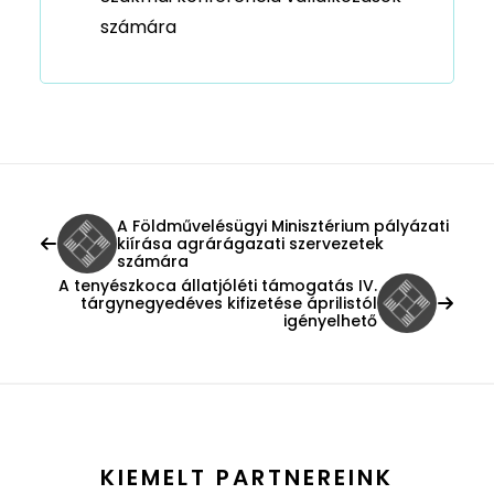
számára
A Földművelésügyi Minisztérium pályázati
kiírása agrárágazati szervezetek
számára
A tenyészkoca állatjóléti támogatás IV.
tárgynegyedéves kifizetése áprilistól
igényelhető
KIEMELT PARTNEREINK