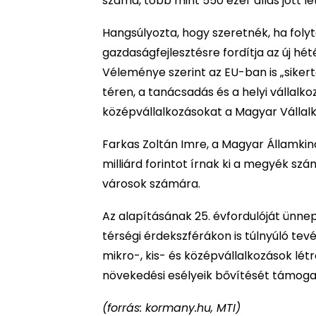
száma, több mint 550 ezer állás jött l
Hangsúlyozta, hogy szeretnék, ha foly
gazdaságfejlesztésre fordítja az új hét
Véleménye szerint az EU-ban is „siker
téren, a tanácsadás és a helyi vállalko
középvállalkozásokat a Magyar Vállalko
Farkas Zoltán Imre, a Magyar Államki
milliárd forintot írnak ki a megyék sz
városok számára.
Az alapításának 25. évfordulóját ünnep
térségi érdekszférákon is túlnyúló t
mikro-, kis- és középvállalkozások lé
növekedési esélyeik bővítését támogat
(forrás: kormany.hu, MTI)