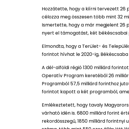
Hozzátette, hogy a kiírni tervezett 26 
célozza meg összesen több mint 32 mill
Ismertette, hogy a már megjelent 26 pá
nyert el támogatást, két békéscsabai 
Elmondta, hogy a Terület- és Települé
forintot hívhat le 2020-ig, Békéscsaba p
A dél-alföldi régió 1300 milliárd forin
Operatív Program keretéből 26 milliár
Programból 57,5 milliárd forinthoz jut
forintot kapott a két programból, am
Emlékeztetett, hogy tavaly Magyarorsz
várható idén is. 6800 milliárd forint 
rekordösszegű, 1850 milliárd forintnyi