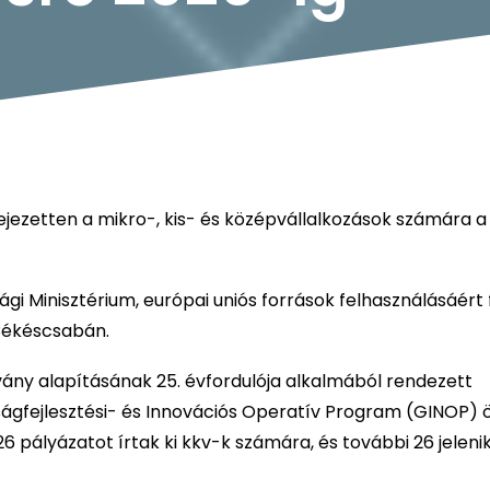
ifejezetten a mikro-, kis- és középvállalkozások számára a
gi Minisztérium, európai uniós források felhasználásáért 
Békéscsabán.
tvány alapításának 25. évfordulója alkalmából rendezett
ságfejlesztési- és Innovációs Operatív Program (GINOP) 
 26 pályázatot írtak ki kkv-k számára, és további 26 jele