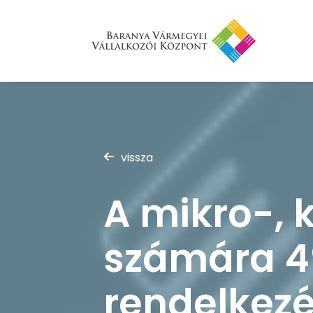
vissza
A mikro-, 
számára 490
rendelkezé