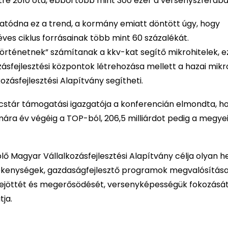
étre 2010 óta, ebből több mint 300 ezer a versenyszférába
tatódna ez a trend, a kormány emiatt döntött úgy, hogy
éves ciklus forrásainak több mint 60 százalékát.
történetnek” számítanak a kkv-kat segítő mikrohitelek, e
zásfejlesztési központok létrehozása mellett a hazai mikro
zásfejlesztési Alapítvány segítheti.
ncstár támogatási igazgatója a konferencián elmondta, h
ámára év végéig a TOP-ból, 206,5 milliárdot pedig a megyei
lő Magyar Vállalkozásfejlesztési Alapítvány célja olyan he
evékenységek, gazdaságfejlesztő programok megvalósítása
trejöttét és megerősödését, versenyképességük fokozását
ja.