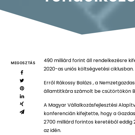
490 milliárd forint áll rendelkezésre k
MEGOSZTÁS
2020-as uniós költségvetési ciklusban.
Erről Rákossy Balázs , a Nemzetgazdasá
államtitkára számolt be csütörtökön 
A Magyar Vállalkozásfejlesztési Alapí
konferencián kifejtette, hogy a Gazda
2700 milliárd forintos keretéből eddig
az idén.