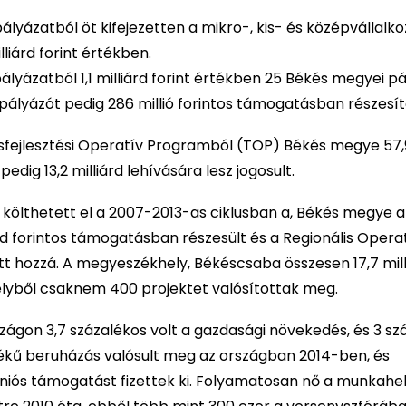
pályázatból öt kifejezetten a mikro-, kis- és középvállalk
iárd forint értékben.
lyázatból 1,1 milliárd forint értékben 25 Békés megyei p
pályázót pedig 286 millió forintos támogatásban részesít
sfejlesztési Operatív Programból (TOP) Békés megye 57,9
edig 13,2 milliárd lehívására lesz jogosult.
tot költhetett el a 2007-2013-as ciklusban a, Békés megye 
d forintos támogatásban részesült és a Regionális Opera
ott hozzá. A megyeszékhely, Békéscsaba összesen 17,7 mill
elyből csaknem 400 projektet valósítottak meg.
ágon 3,7 százalékos volt a gazdasági növekedés, és 3 sz
értékű beruházás valósult meg az országban 2014-ben, és
 uniós támogatást fizettek ki. Folyamatosan nő a munkahe