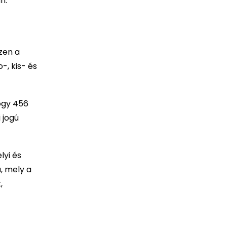
n.
zen a
-, kis- és
ogy 456
 jogú
lyi és
, mely a
,