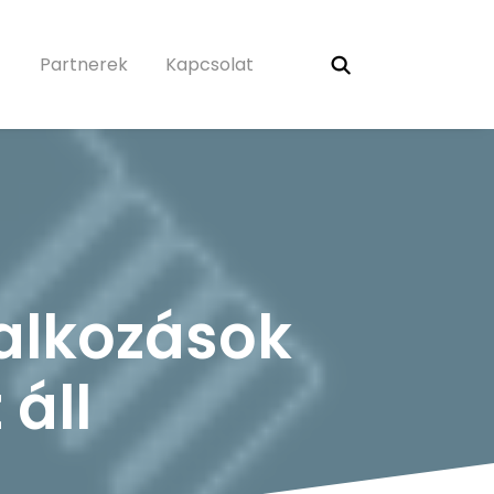
Partnerek
Kapcsolat
lalkozások
 áll