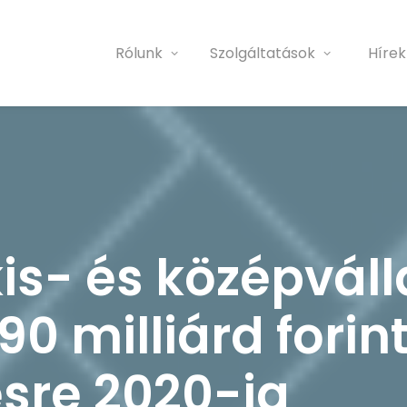
Rólunk
Szolgáltatások
Hírek
kis- és középvál
 milliárd forint
sre 2020-ig