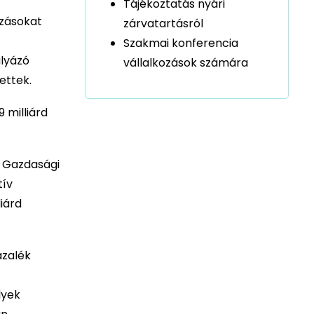
Tájékoztatás nyári
ozásokat
zárvatartásról
Szakmai konferencia
ályázó
vállalkozások számára
ettek.
 milliárd
a Gazdasági
tív
iárd
ázalék
lyek