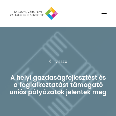
Rólunk
Szolgáltatások
Hírek
vissza
Partnerek
A helyi gazdaságfejlesztést és
Kapcsolat
a foglalkoztatást támogató
Keresés
uniós pályázatok jelentek meg