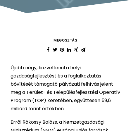
MEGOSZTÁS
Újabb négy, közvetlenül a helyi
gazdaságfejlesztést és a foglalkoztatás
bővítését támogató pályázati felhívás jelent
meg a Terület- és Településfejlesztési Operatív
Program (TOP) keretében, együttesen 59,6
milliárd forint értékben.
Erről Rákossy Balázs, a Nemzetgazdasági
Minisztérium (NGM) európai uniós források