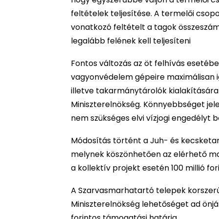
feltételek teljesítése. A termelői cs
vonatkozó feltételt a tagok összeszámí
legalább felének kell teljesíteni
Fontos változás az öt felhívás esetéb
vagyonvédelem gépeire maximálisan igé
illetve takarmánytárolók kialakítására 
Miniszterelnökség. Könnyebbséget je
nem szükséges elvi vízjogi engedélyt 
Módosítás történt a Juh- és kecsketar
melynek köszönhetően az elérhető maxi
a kollektív projekt esetén 100 millió fo
A Szarvasmarhatartó telepek korszerű
Miniszterelnökség lehetőséget ad önjár
forintos támogatási határig.