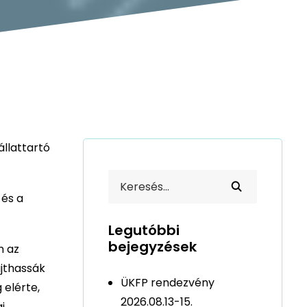
állattartó
 és a
Legutóbbi
bejegyzések
n az
újthassák
ÜKFP rendezvény
 elérte,
2026.08.13-15.
i