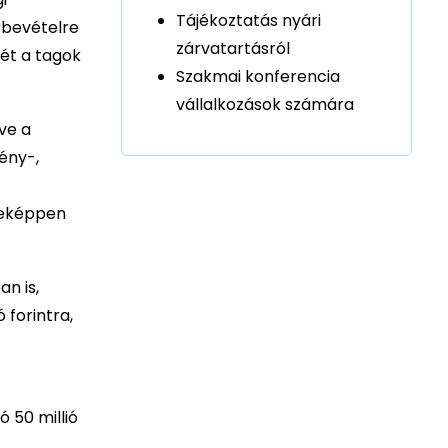
Tájékoztatás nyári
rbevételre
zárvatartásról
sét a tagok
Szakmai konferencia
vállalkozások számára
ve a
ény-,
yeképpen
n is,
 forintra,
 50 millió