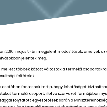
azon 2016. május 5-én megjelent módosítások, amelyek az 
hívásokban jelentek meg.
mellett többek között változtak a termelői csoportokra
ultsági feltételek.
s esetében fontosnak tartja, hogy lehetőséget biztosítso
atukat termelői csoport, illetve szervezet formájában ny
sággal folytatott egyeztetések során a Miniszterelnökség
oportok és a termelői szervezetek számára a jogosultság