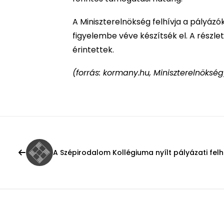
A Miniszterelnökség felhívja a pályázó
figyelembe véve készítsék el. A rész
érintettek.
(forrás: kormany.hu, Miniszterelnökség
A Szépirodalom Kollégiuma nyílt pályázati fel