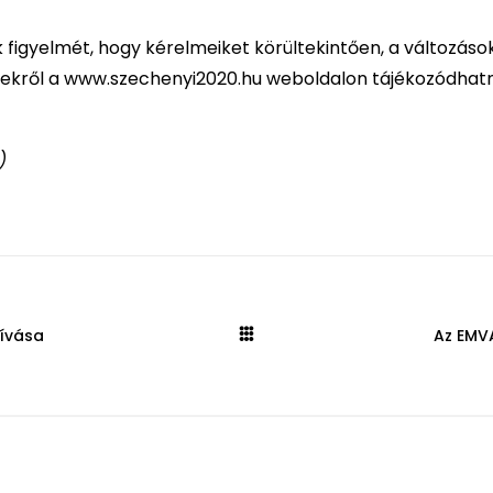
k figyelmét, hogy kérelmeiket körültekintően, a változáso
letekről a www.szechenyi2020.hu weboldalon tájékozódhat
)
hívása
Az EMV