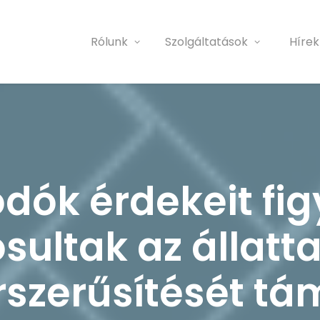
Rólunk
Szolgáltatások
Hírek
dók érdekeit fi
ultak az állatta
rszerűsítését t