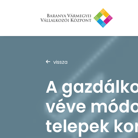
vissza
A gazdálko
véve módos
telepek ko