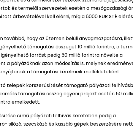
oportok és termelői szervezetek esetén a mezőgazdasági á
tott árbevételével kell elérni, míg a 6000 EUR STÉ eléré
en továbbá, hogy az üzemen belüli anyagmozgatásra, illet
nyelhető támogatási összeget 10 millió forintra, a term
igényelhető forrást pedig 50 millió forintra növelte a
lent a pályázóknak azon módosítás is, melynek eredmén
benyújtaniuk a támogatási kérelmeik mellékleteként.
tó telepek korszerűsítését támogató pályázati felhívásba
mális támogatási összeg egyéni projekt esetén 50 millió
rintra emelkedett.
sítése című pályázati felhívás keretében pedig a
ó- silózó, szecskázó és kaszáló gépek beszerzésére nettó