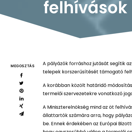
felhívások
A pályázók forráshoz jutását segítik 
MEGOSZTÁS
telepek korszerűsítését támogató fel
A korábban közölt határidő módosítás 
termelői szervezetekre vonatkozó jogos
A Miniszterelnökség mind az öt felhívá
állattartók számára arra, hogy pályáz
be. Ennek érdekében az Európai Bizott
hogy egyszerűbbé váljon a termelői cs