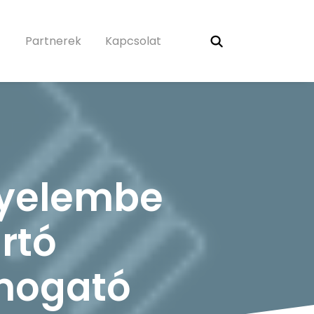
Partnerek
Kapcsolat
gyelembe
rtó
ámogató