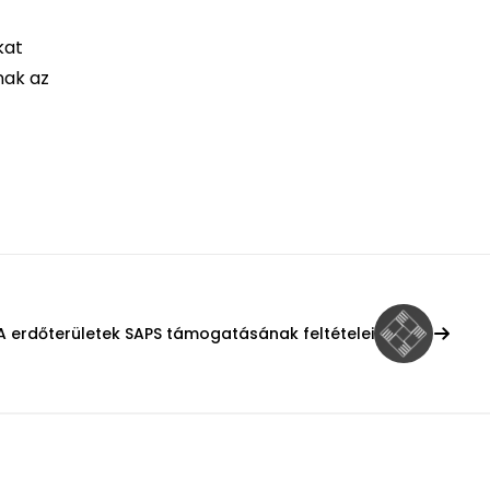
kat
nak az
A erdőterületek SAPS támogatásának feltételei