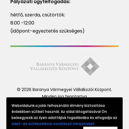
Pályázati ügyfélfogadás:
hétfő, szerda, csütörtök:
8:00 -12:00
(időpont-egyeztetés szükséges)
© 2026 Baranya Vármegyei Vállalkozói Központ.
Minden jog fenntartva
Weboldalunk a jobb felhasználói élmény biztosítása
érdekében sütiket használ. Az oldal látogatásával Ön
Website made by
beleegyezik az ilyen adatfájlok fogadásába és elfogadja az
adat- és sütikezelésre vonatkozó irányelveket.