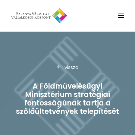
Rólunk
Szolgáltatások
vissza
Hírek
Partnerek
A Földművelésügyi
Kapcsolat
Minisztérium stratégiai
Keresés
fontosságúnak tartja a
szőlőültetvények telepítését