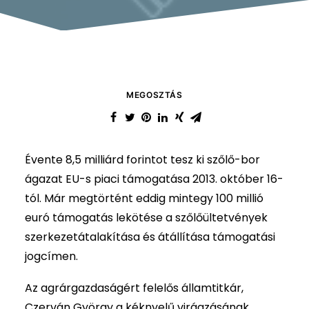
MEGOSZTÁS
Évente 8,5 milliárd forintot tesz ki szőlő-bor
ágazat EU-s piaci támogatása 2013. október 16-
tól. Már megtörtént eddig mintegy 100 millió
euró támogatás lekötése a szőlőültetvények
szerkezetátalakítása és átállítása támogatási
jogcímen.
Az agrárgazdaságért felelős államtitkár,
Czerván György a kéknyelű virágzásának