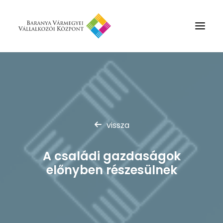
Rólunk
Szolgáltatások
Hírek
vissza
Partnerek
Kapcsolat
A családi gazdaságok
Keresés
előnyben részesülnek