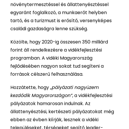
növénytermesztéssel és állattenyésztéssel
egyaránt foglalkozó, a munkaerőt helyben
tartó, és a turizmust is erősítő, versenyképes
családi gazdaságra lenne szükség.
Közölte, hogy 2020-ig összesen 350 milliárd
forint áll rendelkezésre a vidékfejlesztési
programban. A vidéki Magyarország
fejlődésében nagyon sokat tud segíteni a
források célszerű felhasználása.
Hozzátette, hogy „
pályázati nagyüzem
kezdődik Magyarországon”
, a vidékfejlesztési
pályázatok hamarosan indulnak. Az
állattenyésztési, kertészeti pályázatokat még
ebben az évben kiírják, lesznek a vidéki
településeket, térségeket segítő leader-