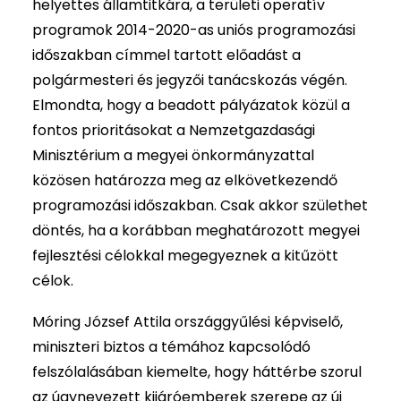
helyettes államtitkára, a területi operatív
programok 2014-2020-as uniós programozási
időszakban címmel tartott előadást a
polgármesteri és jegyzői tanácskozás végén.
Elmondta, hogy a beadott pályázatok közül a
fontos prioritásokat a Nemzetgazdasági
Minisztérium a megyei önkormányzattal
közösen határozza meg az elkövetkezendő
programozási időszakban. Csak akkor születhet
döntés, ha a korábban meghatározott megyei
fejlesztési célokkal megegyeznek a kitűzött
célok.
Móring József Attila országgyűlési képviselő,
miniszteri biztos a témához kapcsolódó
felszólalásában kiemelte, hogy háttérbe szorul
az úgynevezett kijáróemberek szerepe az új