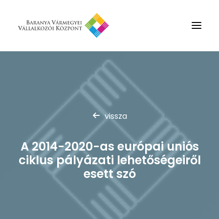
Rólunk
Szolgáltatások
Hírek
vissza
Partnerek
A 2014-2020-as európai uniós
Kapcsolat
ciklus pályázati lehetőségeiről
Keresés
esett szó