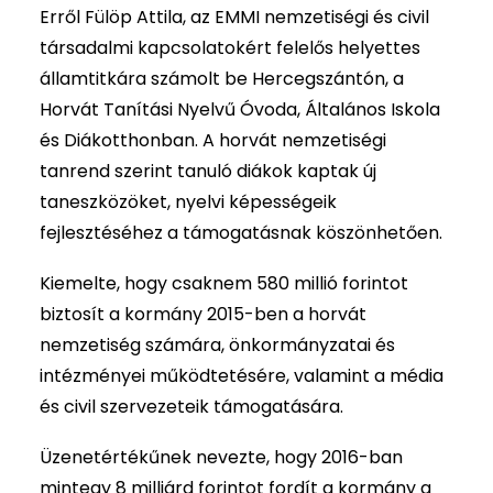
Erről Fülöp Attila, az EMMI nemzetiségi és civil
társadalmi kapcsolatokért felelős helyettes
államtitkára számolt be Hercegszántón, a
Horvát Tanítási Nyelvű Óvoda, Általános Iskola
és Diákotthonban. A horvát nemzetiségi
tanrend szerint tanuló diákok kaptak új
taneszközöket, nyelvi képességeik
fejlesztéséhez a támogatásnak köszönhetően.
Kiemelte, hogy csaknem 580 millió forintot
biztosít a kormány 2015-ben a horvát
nemzetiség számára, önkormányzatai és
intézményei működtetésére, valamint a média
és civil szervezeteik támogatására.
Üzenetértékűnek nevezte, hogy 2016-ban
mintegy 8 milliárd forintot fordít a kormány a