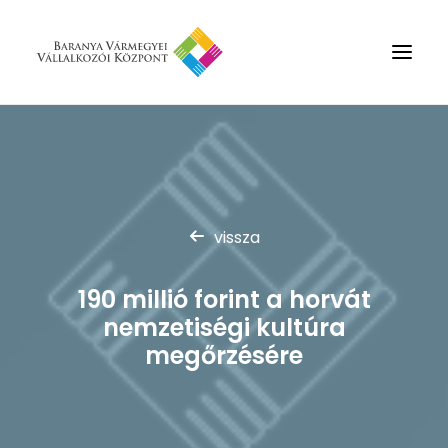
Rólunk
Szolgáltatások
Hírek
vissza
Partnerek
190 millió forint a horvát
Kapcsolat
nemzetiségi kultúra
Keresés
megőrzésére