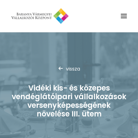
Rólunk
Szolgáltatások
vissza
Hírek
Partnerek
Vidéki kis- és közepes
Kapcsolat
vendéglátóipari vállalkozások
Keresés
versenyképességének
növelése III. ütem