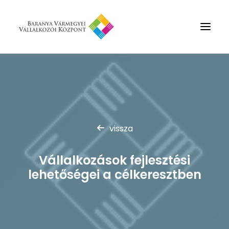
Rólunk
Szolgáltatások
Hírek
vissza
Partnerek
Kapcsolat
Vállalkozások fejlesztési
Keresés
lehetőségei a célkeresztben