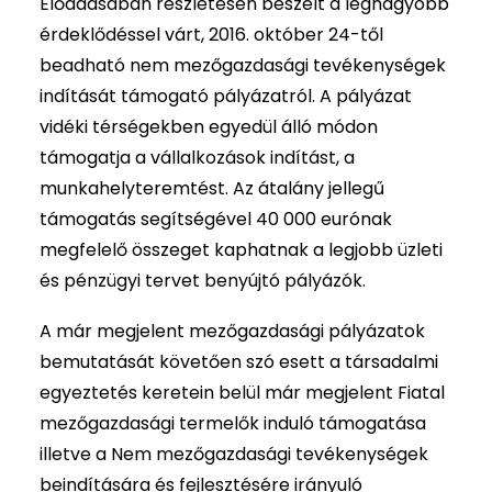
Előadásában részletesen beszélt a legnagyobb
érdeklődéssel várt, 2016. október 24-től
beadható nem mezőgazdasági tevékenységek
indítását támogató pályázatról. A pályázat
vidéki térségekben egyedül álló módon
támogatja a vállalkozások indítást, a
munkahelyteremtést. Az átalány jellegű
támogatás segítségével 40 000 eurónak
megfelelő összeget kaphatnak a legjobb üzleti
és pénzügyi tervet benyújtó pályázók.
A már megjelent mezőgazdasági pályázatok
bemutatását követően szó esett a társadalmi
egyeztetés keretein belül már megjelent Fiatal
mezőgazdasági termelők induló támogatása
illetve a Nem mezőgazdasági tevékenységek
beindítására és fejlesztésére irányuló