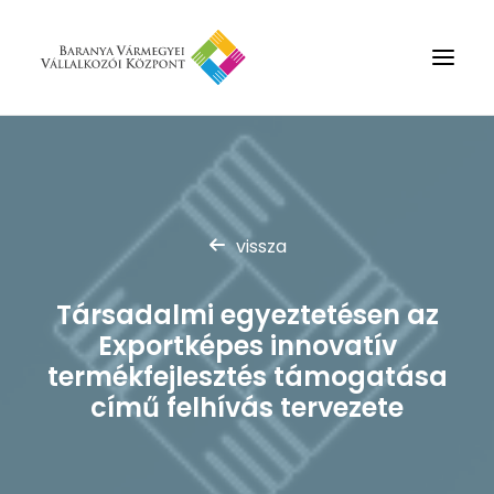
Rólunk
Szolgáltatások
vissza
Hírek
Partnerek
Társadalmi egyeztetésen az
Kapcsolat
Exportképes innovatív
Keresés
termékfejlesztés támogatása
című felhívás tervezete