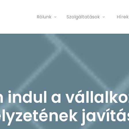
Rólunk
Szolgáltatások
Hírek
 indul a vállalk
elyzetének javít