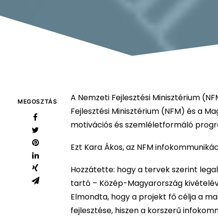
A Nemzeti Fejlesztési Minisztérium (
MEGOSZTÁS
Fejlesztési Minisztérium (NFM) és a 
motivációs és szemléletformáló program
Ezt Kara Ákos, az NFM infokommunikáci
Hozzátette: hogy a tervek szerint lega
tartó – Közép-Magyarország kivételé
Elmondta, hogy a projekt fő célja a m
fejlesztése, hiszen a korszerű infok