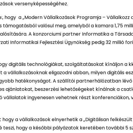
kozások versenyképességéhez.
te:, hogy a „Modern Vállalkozások Programja – Vállalkozz di
iós támogatásból valósul meg, amelyből a kamara 1,75 mill
alósítására. A konzorciumi partner Informatika a Társad
zati Informatikai Fejlesztési Ügynökség pedig 32 millió for
gy digitális technológiákat, szolgáltatásokat kínáljon a k
 a vállalkozásoknak eligazodni abban, milyen digitális es
gyobb hatékonyságot. A szállítói partnerhálózatban lévő
s ajánlatokat, beszerzési lehetőségeket kínálnak a csat
ó vállalatok ingyenesen vehetnek részt konferenciákon, 
hogy a vállalkozások elnyerhetik a „Digitálisan felkészült
vé teszi, hogy a későbbi pályázatok keretében további 5 