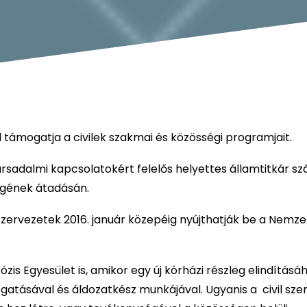
l támogatja a civilek szakmai és közösségi programjait.
 társadalmi kapcsolatokért felelős helyettes államtitkár s
legének átadásán.
szervezetek 2016. január közepéig nyújthatják be a Nemze
zis Egyesület is, amikor egy új kórházi részleg elindításáh
ogatásával és áldozatkész munkájával. Ugyanis a civil sz