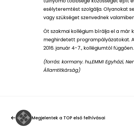
túlnyomó többsége közösséget épít és
esélyteremtést szolgálja. Olyanokat s
vagy szükséget szenvednek valamiben. E
Öt szakmai kollégium bírálja el a má
meghirdetett programpályázatokat. A
2016. január 4-7., kollégiumtól függően.
(forrás: kormany. hu,EMMI Egyházi, Ne
Államtitkárság)
Megjelentek a TOP első felhívásai