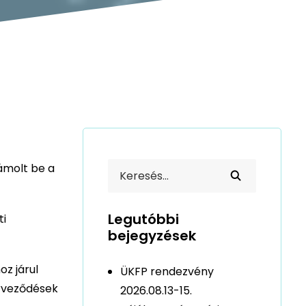
zámolt be a
Legutóbbi
ti
bejegyzések
oz járul
ÜKFP rendezvény
erveződések
2026.08.13-15.