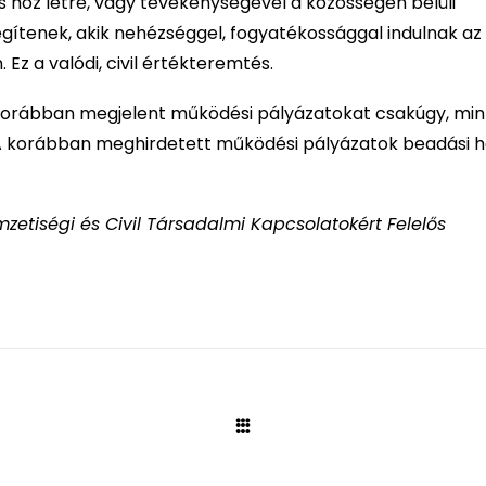
 hoz létre, vagy tevékenységével a közösségen belüli
egítenek, akik nehézséggel, fogyatékossággal indulnak az
z a valódi, civil értékteremtés.
r korábban megjelent működési pályázatokat csakúgy, min
 korábban meghirdetett működési pályázatok beadási h
mzetiségi és Civil Társadalmi Kapcsolatokért Felelős