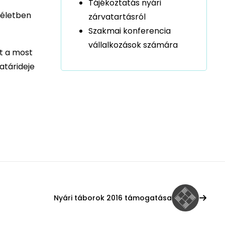
Tájékoztatás nyári
 életben
zárvatartásról
Szakmai konferencia
vállalkozások számára
t a most
atárideje
Nyári táborok 2016 támogatása