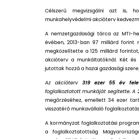
Célszerű megvizsgálni azt is, ho
munkahelyvédelmi akcióterv kedvezmé
A nemzetgazdasági tárca az MTI-hez
évében, 2013-ban 97 milliárd forint
megközelítette a 125 milliárd forinto
akcióterv a munkáltatóknál. Két és 
jutottak hozzá a hazai gazdasági szere
Az akcióterv
319 ezer 55 év fele
foglalkoztatott munkáját segítette. A 2
megőrzéséhez, emellett 34 ezer tar
visszatérő munkavállaló foglalkoztatá
A kormányzat foglalkoztatási progra
a foglalkoztatottság Magyarország