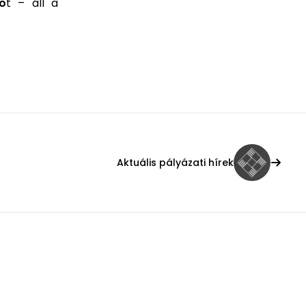
ió
t – áll a
Aktuális pályázati hírek