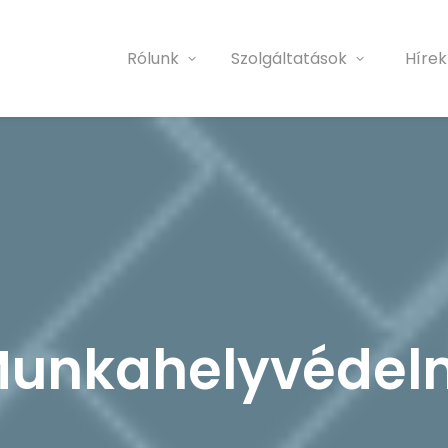
Rólunk
Szolgáltatások
Hírek
 Munkahelyvédel