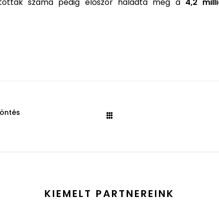
ztatottak száma pedig először haladta meg a
4,2 mill
döntés
KIEMELT PARTNEREINK