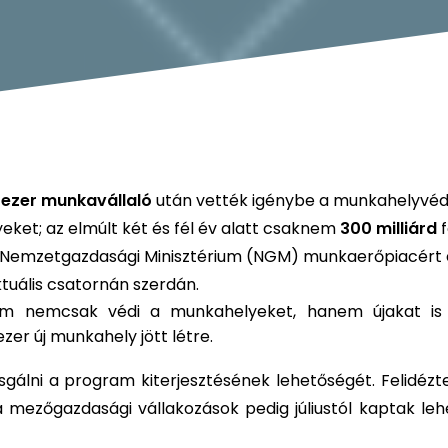
 ezer munkavállaló
után vették igénybe a munkahelyvéd
eket; az elmúlt két és fél év alatt csaknem
300 milliárd
f
 Nemzetgazdasági Minisztérium (NGM) munkaerőpiacért 
ktuális csatornán szerdán.
m nemcsak védi a munkahelyeket, hanem újakat is
er új munkahely jött létre.
zsgálni a program kiterjesztésének lehetőségét. Felidézt
a mezőgazdasági vállakozások pedig júliustól kaptak le