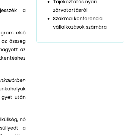
Tájékoztatás nyári
zárvatartásról
rjesszék a
Szakmai konferencia
vállalkozások számára
ogram első
 az összeg
hagyott az
kkentéshez
nkakörben
unkahelyük
 gyet után
üliség, nő
üllyedt a