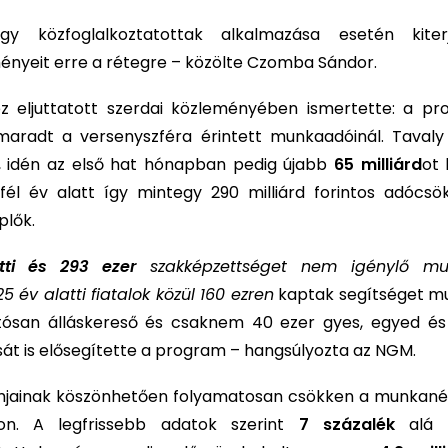
gy közfoglalkoztatottak alkalmazása esetén kite
nyeit erre a rétegre – közölte Czomba Sándor.
 eljuttatott szerdai közleményében ismertette: a pr
 maradt a versenyszféra érintett munkaadóinál. Tavaly
t, idén az első hat hónapban pedig újabb
65 milliárd
ot 
fél év alatt így mintegy 290 milliárd forintos adócsö
plők.
tti és 293 ezer
szakképzettséget nem igénylő mu
5 év alatti fiatalok közül 160 ezren
kaptak segítséget m
tósan álláskereső és csaknem 40 ezer gyes, egyed és
sát is elősegítette a program – hangsúlyozta az NGM.
mjainak köszönhetően folyamatosan csökken a munkanélk
on. A legfrissebb adatok szerint
7 százalék
alá s