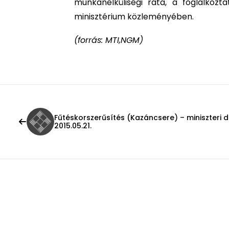
munkanélküliségi ráta, a foglalko
minisztérium közleményében.
(forrás: MTI,NGM)
Fűtéskorszerűsítés (Kazáncsere) – miniszteri 
2015.05.21.