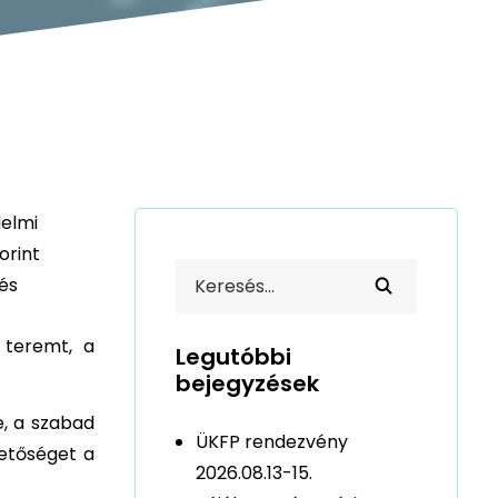
elmi
orint
és
 teremt, a
Legutóbbi
bejegyzések
e, a szabad
ÜKFP rendezvény
hetőséget a
2026.08.13-15.