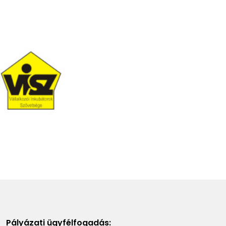
Pályázati ügyfélfogadás: