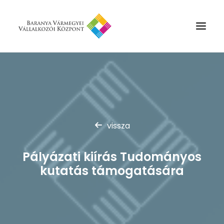
Rólunk
Szolgáltatások
Hírek
vissza
Partnerek
Kapcsolat
Pályázati kiírás Tudományos
Keresés
kutatás támogatására