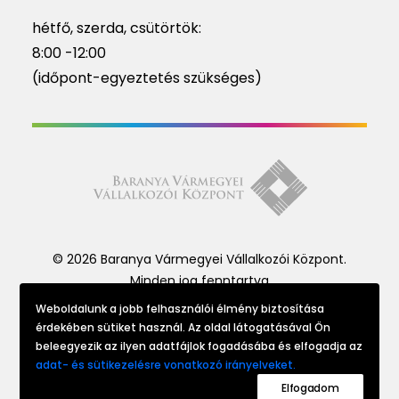
hétfő, szerda, csütörtök:
8:00 -12:00
(időpont-egyeztetés szükséges)
© 2026 Baranya Vármegyei Vállalkozói Központ.
Minden jog fenntartva
Weboldalunk a jobb felhasználói élmény biztosítása
érdekében sütiket használ. Az oldal látogatásával Ön
Website made by
beleegyezik az ilyen adatfájlok fogadásába és elfogadja az
adat- és sütikezelésre vonatkozó irányelveket.
Elfogadom