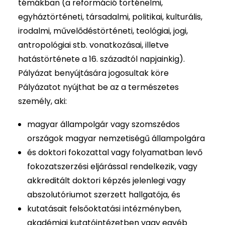
témákban (a reformáció történelmi,
egyháztörténeti, társadalmi, politikai, kulturális,
irodalmi, művelődéstörténeti, teológiai, jogi,
antropológiai stb. vonatkozásai, illetve
hatástörténete a 16. századtól napjainkig).
Pályázat benyújtására jogosultak köre
Pályázatot nyújthat be az a természetes
személy, aki:
magyar állampolgár vagy szomszédos
országok magyar nemzetiségű állampolgára
és doktori fokozattal vagy folyamatban levő
fokozatszerzési eljárással rendelkezik, vagy
akkreditált doktori képzés jelenlegi vagy
abszolutóriumot szerzett hallgatója, és
kutatásait felsőoktatási intézményben,
akadémiai kutatóintézetben vagy egyéb