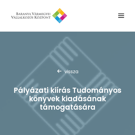
Rólunk
Szolgáltatások
Hírek
vissza
Partnerek
Pályázati kiírás Tudományos
Kapcsolat
könyvek kiadásának
Keresés
támogatására