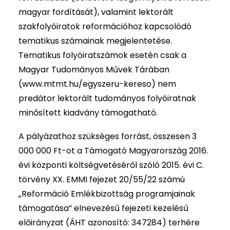
magyar fordítását), valamint lektorált
szakfolyóiratok reformációhoz kapcsolódó
tematikus számainak megjelentetése.
Tematikus folyóiratszámok esetén csak a
Magyar Tudományos Művek Tárában
(www.mtmt.hu/egyszeru-kereso) nem
predátor lektorált tudományos folyóiratnak
minősített kiadvány támogatható.
A pályázathoz szükséges forrást, összesen 3
000 000 Ft-ot a Támogató Magyarország 2016.
évi központi költségvetéséről szóló 2015. évi C.
törvény XX. EMMI fejezet 20/55/22 számú
„Reformáció Emlékbizottság programjainak
támogatása” elnevezésű fejezeti kezelésű
előirányzat (ÁHT azonosító: 347284) terhére