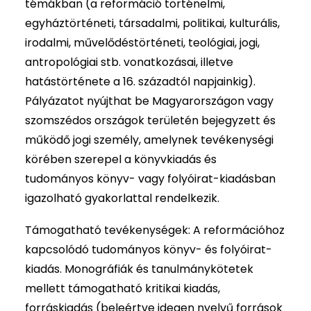
témákban (a reformáció történelmi,
egyháztörténeti, társadalmi, politikai, kulturális,
irodalmi, művelődéstörténeti, teológiai, jogi,
antropológiai stb. vonatkozásai, illetve
hatástörténete a 16. századtól napjainkig).
Pályázatot nyújthat be Magyarországon vagy
szomszédos országok területén bejegyzett és
működő jogi személy, amelynek tevékenységi
körében szerepel a könyvkiadás és
tudományos könyv- vagy folyóirat-kiadásban
igazolható gyakorlattal rendelkezik.
Támogatható tevékenységek: A reformációhoz
kapcsolódó tudományos könyv- és folyóirat-
kiadás. Monográfiák és tanulmánykötetek
mellett támogatható kritikai kiadás,
forráskiadás (beleértve idegen nyelvű források