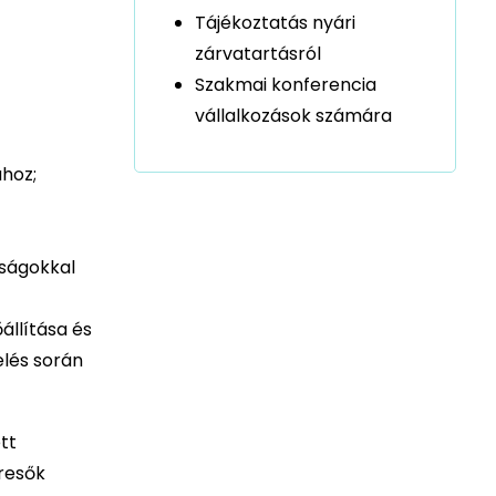
Tájékoztatás nyári
zárvatartásról
Szakmai konferencia
vállalkozások számára
hoz;
aságokkal
állítása és
elés során
tt
eresők