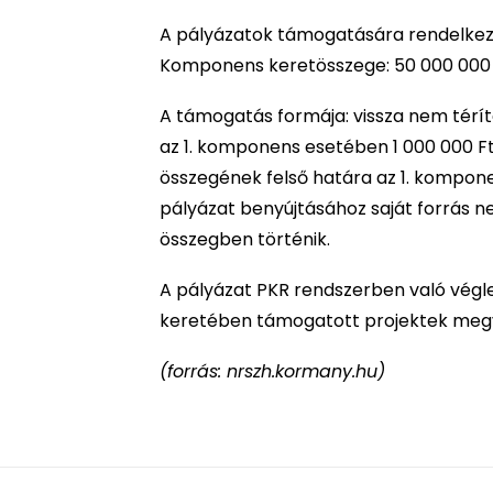
A pályázatok támogatására rendelkezés
Komponens keretösszege: 50 000 000 
A támogatás formája: vissza nem tér
az 1. komponens esetében 1 000 000 F
összegének felső határa az 1. kompone
pályázat benyújtásához saját forrás n
összegben történik.
A pályázat PKR rendszerben való végleg
keretében támogatott projektek megvalós
(forrás: nrszh.kormany.hu)