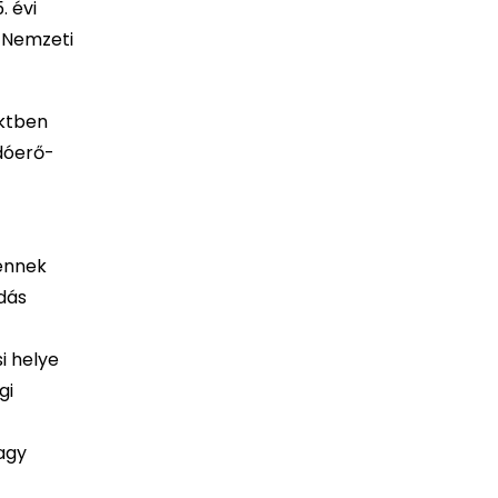
. évi
a Nemzeti
ektben
adóerő-
(ennek
dás
i helye
gi
agy