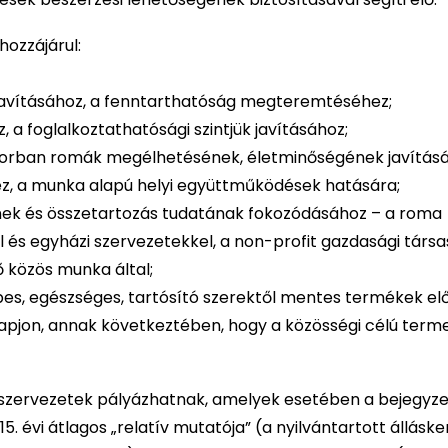
hozzájárul:
ét javításához, a fenntarthatóság megteremtéséhez;
 a foglalkoztathatósági szintjük javításához;
ősorban romák megélhetésének, életminőségének javításá
z, a munka alapú helyi együttműködések hatására;
nek és összetartozás tudatának fokozódásához – a roma
l és egyházi szervezetekkel, a non-profit gazdasági társ
ő közös munka által;
pes, egészséges, tartósító szerektől mentes termékek elő
apjon, annak következtében, hogy a közösségi célú term
a szervezetek pályázhatnak, amelyek esetében a bejegyze
5. évi átlagos „relatív mutatója” (a nyilvántartott állásk