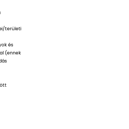
a
i/területi
yok és
al (ennek
dás
ött