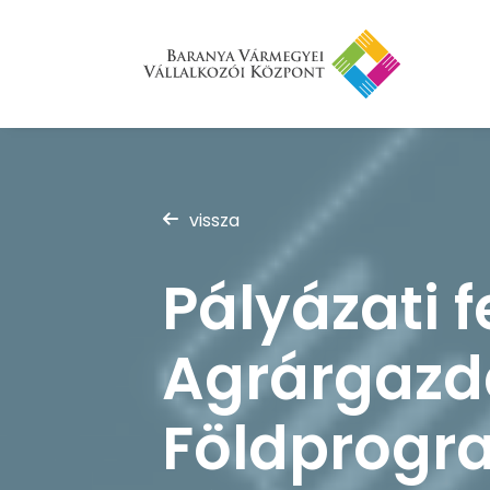
vissza
Pályázati f
Agrárgazdá
Földprogr