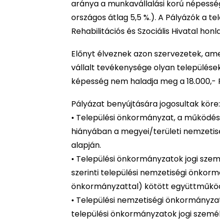
aránya a munkavállalási korú népességh
országos átlag 5,5 %.). A Pályázók a t
Rehabilitációs és Szociális Hivatal hon
Előnyt élveznek azon szervezetek, ame
vállalt tevékenysége olyan települése
képesség nem haladja meg a 18.000,- 
Pályázat benyújtására jogosultak köre:
• Települési önkormányzat, a működési
hiányában a megyei/területi nemzeti
alapján.
• Települési önkormányzatok jogi szem
szerinti települési nemzetiségi önkor
önkormányzattal) kötött együttműköd
• Települési nemzetiségi önkormányzat
települési önkormányzatok jogi szemé