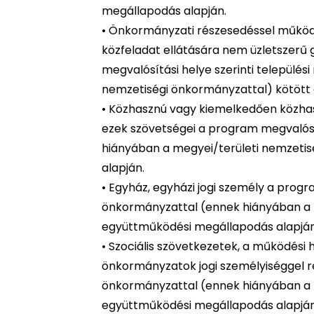
megállapodás alapján.
• Önkormányzati részesedéssel működő,
közfeladat ellátására nem üzletszerű
megvalósítási helye szerinti települé
nemzetiségi önkormányzattal) kötött
• Közhasznú vagy kiemelkedően közhasz
ezek szövetségei a program megvalósít
hiányában a megyei/területi nemzeti
alapján.
• Egyház, egyházi jogi személy a progr
önkormányzattal (ennek hiányában a 
együttműködési megállapodás alapján
• Szociális szövetkezetek, a működési 
önkormányzatok jogi személyiséggel re
önkormányzattal (ennek hiányában a 
együttműködési megállapodás alapján