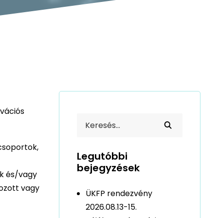
ovációs
 csoportok,
Legutóbbi
bejegyzések
ék és/vagy
hozott vagy
ÜKFP rendezvény
2026.08.13-15.