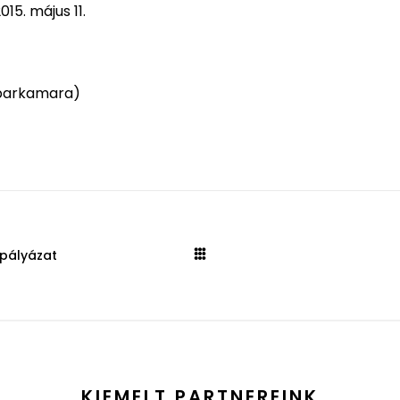
15. május 11.
Iparkamara)
 pályázat
KIEMELT PARTNEREINK