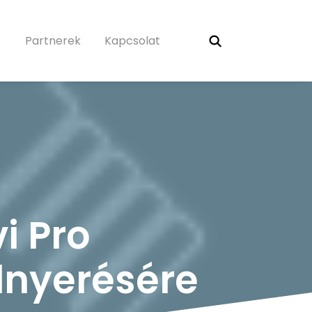
Partnerek
Kapcsolat
vi Pro
elnyerésére