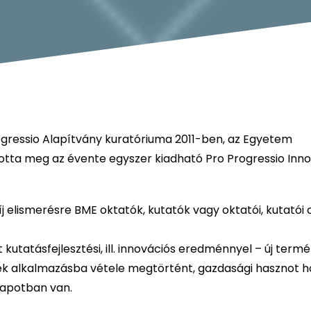
ressio Alapítvány kuratóriuma 2011-ben, az Egyetem
otta meg az évente egyszer kiadható Pro Progressio Inn
íj elismerésre BME oktatók, kutatók vagy oktatói, kutatói
 kutatásfejlesztési, ill. innovációs eredménnyel – új term
lynek alkalmazásba vétele megtörtént, gazdasági hasznot 
lapotban van.