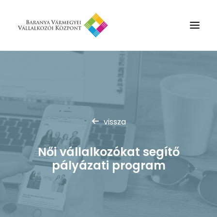
Rólunk
Szolgáltatások
Hírek
vissza
Partnerek
Kapcsolat
Női vállalkozókat segítő
Keresés
pályázati program