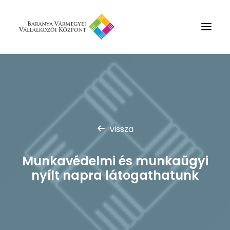
Rólunk
Szolgáltatások
Hírek
vissza
Partnerek
Kapcsolat
Munkavédelmi és munkaügyi
Keresés
nyílt napra látogathatunk