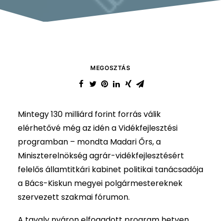
MEGOSZTÁS
Mintegy 130 milliárd forint forrás válik
elérhetővé még az idén a Vidékfejlesztési
programban – mondta Madari Őrs, a
Miniszterelnökség agrár-vidékfejlesztésért
felelős államtitkári kabinet politikai tanácsadója
a Bács-Kiskun megyei polgármestereknek
szervezett szakmai fórumon.
A tavaly nyáron elfogadott program hetven