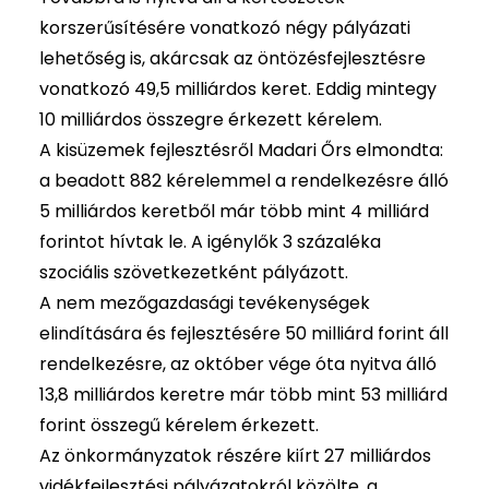
korszerűsítésére vonatkozó négy pályázati
lehetőség is, akárcsak az öntözésfejlesztésre
vonatkozó 49,5 milliárdos keret. Eddig mintegy
10 milliárdos összegre érkezett kérelem.
A kisüzemek fejlesztésről Madari Őrs elmondta:
a beadott 882 kérelemmel a rendelkezésre álló
5 milliárdos keretből már több mint 4 milliárd
forintot hívtak le. A igénylők 3 százaléka
szociális szövetkezetként pályázott.
A nem mezőgazdasági tevékenységek
elindítására és fejlesztésére 50 milliárd forint áll
rendelkezésre, az október vége óta nyitva álló
13,8 milliárdos keretre már több mint 53 milliárd
forint összegű kérelem érkezett.
Az önkormányzatok részére kiírt 27 milliárdos
vidékfejlesztési pályázatokról közölte, a