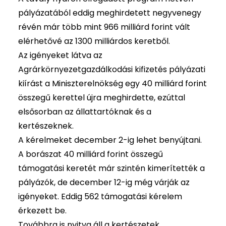
pályázatából eddig meghirdetett negyvenegy
révén már több mint 966 milliárd forint vált
elérhetővé az 1300 milliárdos keretből.
Az igényeket látva az
Agrárkörnyezetgazdálkodási kifizetés pályázati
kiírást a Miniszterelnökség egy 40 milliárd forint
összegű kerettel újra meghirdette, ezúttal
elsősorban az állattartóknak és a
kertészeknek.
A kérelmeket december 2-ig lehet benyújtani.
A borászat 40 milliárd forint összegű
támogatási keretét már szintén kimerítették a
pályázók, de december 12-ig még várják az
igényeket. Eddig 562 támogatási kérelem
érkezett be.
Továbbra is nyitva áll a kertészetek