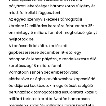
pályázati lehetőséget háromszoros túligénylés
miatt fel kellett függeszteni.
Az egyedi szennyvízkezelés támogatási
kérelem 12 milliárdos keretére február óta 35-
en mintegy 5 milliárd forintot meghaladó igényt
nyújtottak be.
A tanácsadó közölte, kertészeti
gépbeszerzésre december 19-étől egy
hónapon át lehet pályázni, a rendelkezésre álló
keretösszeg 18 milliárd forint.
Várhatóan szintén decembertől válik
elérhetővé az éghajlatváltozáshoz kapcsolódó
és időjárási kockázatok megelőzését szolgáló
beruházások támogatására elkülönített közel 5
milliárd forintos keret is. Szintén hamarosan
megjelenik közel 38 milliárdos forráskerettel a