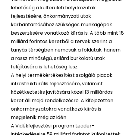
lehetőség a külterületi helyi közutak
fejlesztésére, önkormányzati utak
karbantartásához szükséges munkagépek
beszerzésére vonatkozó kiírás is. A több mint 18
milliárd forintos keretből a tervek szerint a
tanyás térségben nemcsak a földutak, hanem
a rossz minőségű, szilárd burkolatú utak
felújítására is lehetőség lesz.
A helyi termékértékesítést szolgáló piacok
infrastrukturális fejlesztésére, valamint
közétkeztetés javítására közel 13 milliárdos
keret áll majd rendelkezésre. A kifejezetten
önkormányzatokra vonatkozó kiírás is
megjelenik még az idén
A Vidékfejlesztési program Leader-
intézkedéseire 59 milliárd forintot különítettek