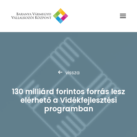
Rólunk
Szolgáltatások
Hírek
vissza
Partnerek
130 milliárd forintos forrás lesz
Kapcsolat
elérhető a Vidékfejlesztési
Keresés
programban