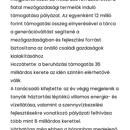
fiatal mezőgazdasági termelők induló
támogatása pályázat. Az egyenként 12 millió
forint támogatási összeg elnyerésével a tárca
a generációváltást segítené a
mezőgazdaságban és fejlesztési forrást
biztosítana az önálló családi gazdaságok
kialakításához.
Hozzátette: a beruházási támogatás 36
milliárdos kerete az idén szintén elérhetővé
válik.
A tanácsadó kifejtette: az év végig megjelenik a
tanyák háztartási léptékű villamos energia- és
vízellátása, valamint a szennyvízkezelési
fejlesztésekre vonatkozó pályázati felhívása
több mint 8 milliárdos kerettel.
Várhatóan még ebben a hónapban megjelenő