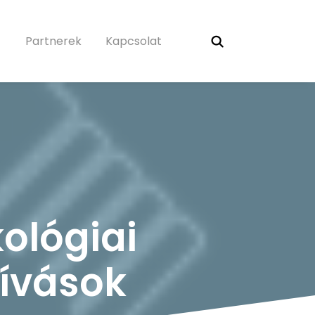
Partnerek
Kapcsolat
ológiai
hívások