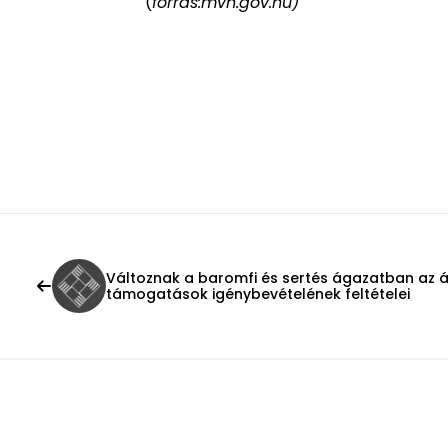
(
forrás:mvh.gov.hu)
Változnak a baromfi és sertés ágazatban az ál
támogatások igénybevételének feltételei