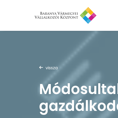
vissza
Módosultak
gazdálkodá