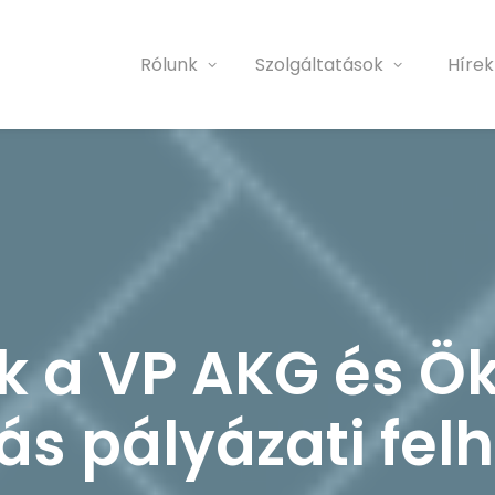
Rólunk
Szolgáltatások
Hírek
 a VP AKG és Ök
s pályázati fel