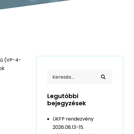
mű (VP-4-
ok
Legutóbbi
bejegyzések
ÜKFP rendezvény
2026.08.13-15.