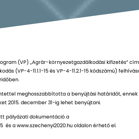
Program (VP) „Agrár-környezetgazdálkodási kifizetés” cí
kodás (VP-4-11.1.1-15 és VP-4-11.2.1-15 kódszámú) felhívás
ridőben.
intettel meghosszabbította a benyújtási határidőt, ennek
t 2015. december 31-ig lehet benyújtani.
tt pályázati dokumentáció a
 és a www.szechenyi2020.hu oldalon érhető el.