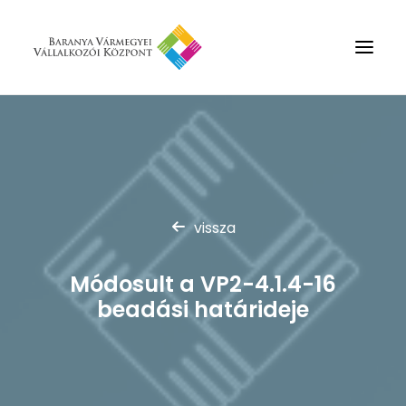
Rólunk
Szolgáltatások
Hírek
vissza
Partnerek
Kapcsolat
Módosult a VP2-4.1.4-16
Keresés
beadási határideje