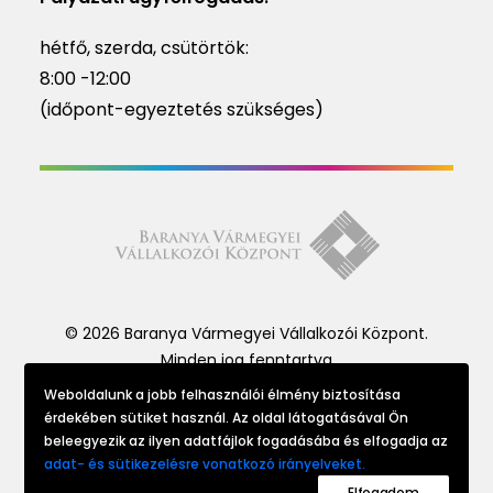
hétfő, szerda, csütörtök:
8:00 -12:00
(időpont-egyeztetés szükséges)
© 2026 Baranya Vármegyei Vállalkozói Központ.
Minden jog fenntartva
Weboldalunk a jobb felhasználói élmény biztosítása
érdekében sütiket használ. Az oldal látogatásával Ön
Website made by
beleegyezik az ilyen adatfájlok fogadásába és elfogadja az
adat- és sütikezelésre vonatkozó irányelveket.
Elfogadom