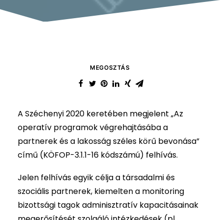
MEGOSZTÁS
A Széchenyi 2020 keretében megjelent „Az
operatív programok végrehajtásába a
partnerek és a lakosság széles körű bevonása”
című (KÖFOP-3.1.1-16 kódszámú) felhívás.
Jelen felhívás egyik célja a társadalmi és
szociális partnerek, kiemelten a monitoring
bizottsági tagok adminisztratív kapacitásainak
megerősítését szolgáló intézkedések (pl.