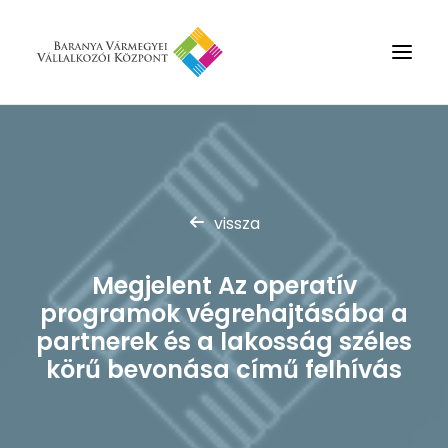
Rólunk
Szolgáltatások
vissza
Hírek
Partnerek
Megjelent Az operatív
Kapcsolat
programok végrehajtásába a
Keresés
partnerek és a lakosság széles
körű bevonása című felhívás