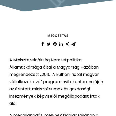
MEGOSZTÁS
A Miniszterelnökség Nemzetpolitikai
Államtitkársága által a Magyarság Házában
megrendezett „2016. A külhoni fiatal magyar
vállalkozók éve” program nyitókonferenciáján
az érintett minisztériumok és gazdasági
intézmények képviselői megállapodást írtak
alá.
A megállapodás, melynek kidolgozásában a