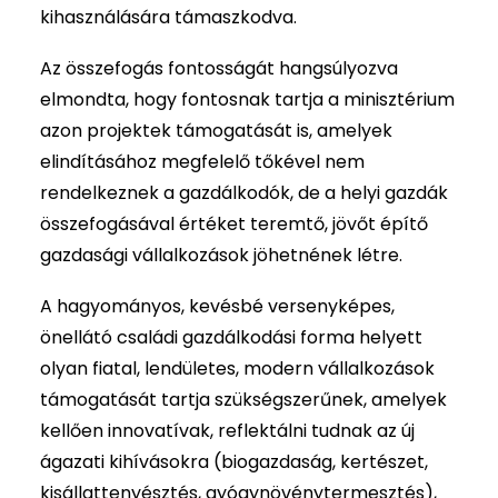
kihasználására támaszkodva.
Az összefogás fontosságát hangsúlyozva
elmondta, hogy fontosnak tartja a minisztérium
azon projektek támogatását is, amelyek
elindításához megfelelő tőkével nem
rendelkeznek a gazdálkodók, de a helyi gazdák
összefogásával értéket teremtő, jövőt építő
gazdasági vállalkozások jöhetnének létre.
A hagyományos, kevésbé versenyképes,
önellátó családi gazdálkodási forma helyett
olyan fiatal, lendületes, modern vállalkozások
támogatását tartja szükségszerűnek, amelyek
kellően innovatívak, reflektálni tudnak az új
ágazati kihívásokra (biogazdaság, kertészet,
kisállattenyésztés, gyógynövénytermesztés),