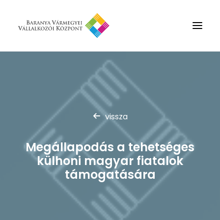
Rólunk
Szolgáltatások
Hírek
vissza
Partnerek
Megállapodás a tehetséges
Kapcsolat
külhoni magyar fiatalok
Keresés
támogatására