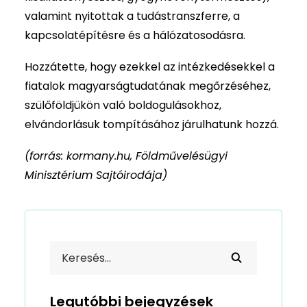
valamint nyitottak a tudástranszferre, a
kapcsolatépítésre és a hálózatosodásra.
Hozzátette, hogy ezekkel az intézkedésekkel a
fiatalok magyarságtudatának megőrzéséhez,
szülőföldjükön való boldogulásokhoz,
elvándorlásuk tompításához járulhatunk hozzá.
(forrás: kormany.hu, Földművelésügyi
Minisztérium Sajtóirodája)
Legutóbbi bejegyzések