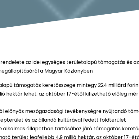
 rendelete az idei egységes területalapú támogatás és a
egállapításáról a Magyar Közlönyben
alapú támogatás keretösszege mintegy 224 milliárd forint
lió hektár lehet, az október 17-étől kifizethető előleg mé
ból előnyös mezőgazdasági tevékenységre nyújtandó tám
epterület és az állandó kultúrával fedett földterület
e alkalmas állapotban tartásához járó támogatás keret
ató terület legfeljebb 4,9 millió hektár, az október 17-étő