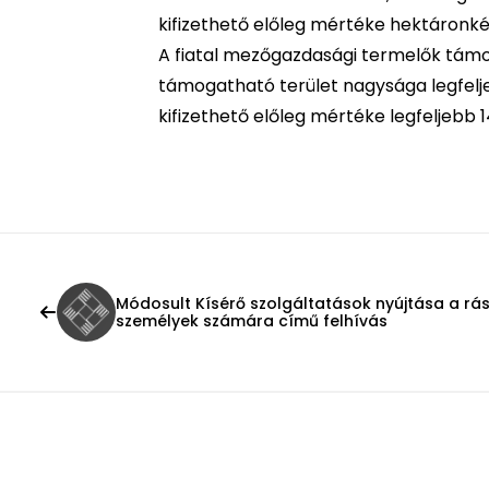
kifizethető előleg mértéke hektáronkén
A fiatal mezőgazdasági termelők támog
támogatható terület nagysága legfelje
kifizethető előleg mértéke legfeljebb 14
Módosult Kísérő szolgáltatások nyújtása a rá
személyek számára című felhívás