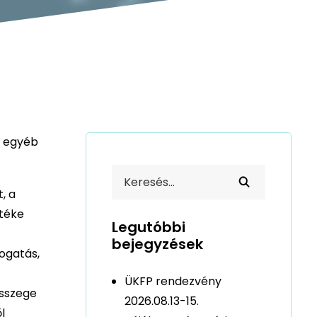
z egyéb
, a
rtéke
Legutóbbi
bejegyzések
ogatás,
ÜKFP rendezvény
összege
2026.08.13-15.
l