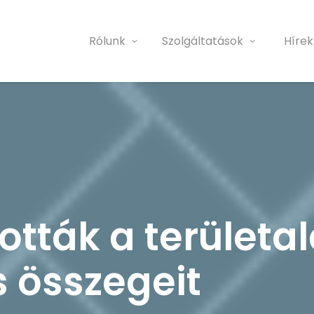
Rólunk
Szolgáltatások
Hírek
ották a területa
 összegeit