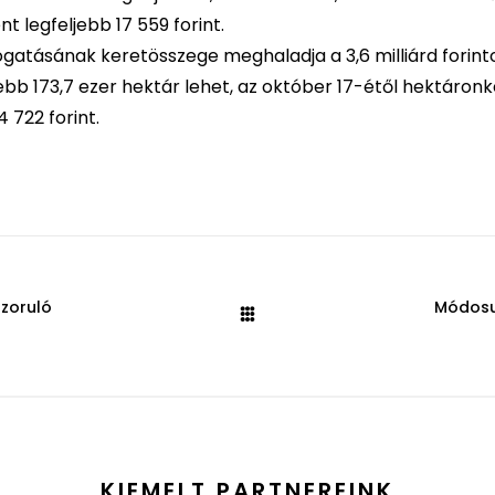
t legfeljebb 17 559 forint.
atásának keretösszege meghaladja a 3,6 milliárd forinto
bb 173,7 ezer hektár lehet, az október 17-étől hektáron
 722 forint.
szoruló
Módosul
KIEMELT PARTNEREINK