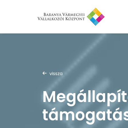
vissza
Megállapít
támogatás